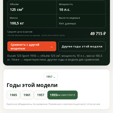
Объём
Мощность
125 см³
10 л.с.
Масса
Высота сиденья
100,5 кг
Нет данных
Средняя цена в архиве
49 715 ₽
По 208 объявлениям из архива · 26.06.2014–04.07.2026
Сравнить с другой
→
Другие годы этой модели
моделью
Ducati 125 Sport 1955 — объём 125 см³, мощность 10 л.с., масса 100,5
кг. Ниже — характеристики, другие годы и модели для сравнения.
1957 →
Годы этой модели
1965
1961
1957
1955
ВЫ СМОТРИТЕ
Карточки объединены по названию. Поколение и комплектация могут отличаться.