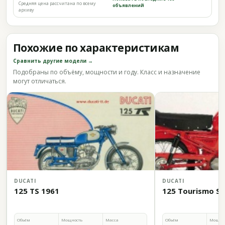
Средняя цена рассчитана по всему
объявлений
архиву
Похожие по характеристикам
Сравнить другие модели →
Подобраны по объёму, мощности и году. Класс и назначение
могут отличаться.
DUCATI
DUCATI
125 TS 1961
125 Tourismo Sp
Объём
Мощность
Масса
Объём
Мощно