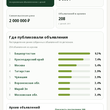
по архивным объявлениям с ценой
Объявлений в архиве
Самая высокая цена
208
2 000 000 ₽
с ценой: 201
Где публиковали объявления
Распределение ранее собранных объявлений по регионам.
204 объявления из архива
1
Башкортостан
9,3%
2
Краснодарский край
7,4%
3
Москва
5,4%
4
Татарстан
3,9%
5
Чувашия
3,9%
6
Воронежская обл.
3,4%
7
Марий Эл
3,4%
8
Московская обл.
3,4%
Архив объявлений
Показать последние 100