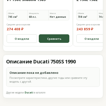
Объём
Мощность
Масса
Объём
Мощно
745 см³
68 л.с.
Нет данных
738 см³
74 л.с
Средняя цена в архиве
Средняя цена в архиве
274 408 ₽
243 859 ₽
О модели
Сравнить
О модели
Описание Ducati 750SS 1990
Описание пока не добавлено
Посмотрите характеристики, другие годы или сравните эту
модель с другой.
Другие модели
Ducati
в каталоге