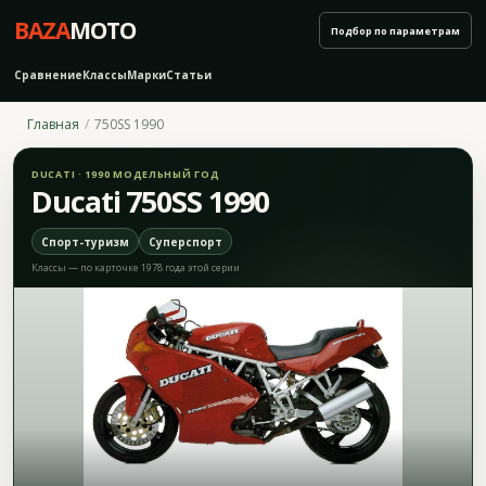
BAZA
MOTO
Подбор по параметрам
Сравнение
Классы
Марки
Статьи
Главная
750SS 1990
DUCATI · 1990 МОДЕЛЬНЫЙ ГОД
Ducati 750SS 1990
Спорт-туризм
Суперспорт
Классы — по карточке 1978 года этой серии