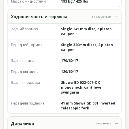
Масса с жидкостями
193 kg / 425 lbs
Ходовая часть и тормоза
6 параметров
Задний тормоз
Single 245 mm disc, 2 piston
caliper
Передний тормоз
Single 320mm discs, 2 piston
caliper
Задняя шина
170/60-17
Передняя шина
120/60-17
Задняя подвеска
Showa GD 022-007-OX
monoshock, cantilever
swingarm
Передняя подвеска
41 mm Showa GD 031 inverted
telescopic fork
Динамика
1 параметр