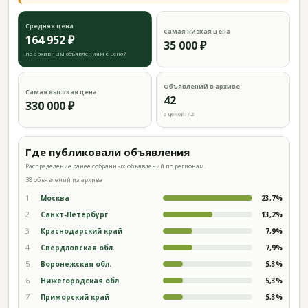
Средняя цена
Самая низкая цена
164 952 ₽
35 000 ₽
по архивным объявлениям с ценой
Объявлений в архиве
Самая высокая цена
42
330 000 ₽
с ценой: 42
Где публиковали объявления
Распределение ранее собранных объявлений по регионам.
38 объявлений из архива
1
Москва
23,7%
2
Санкт-Петербург
13,2%
3
Краснодарский край
7,9%
4
Свердловская обл.
7,9%
5
Воронежская обл.
5,3%
6
Нижегородская обл.
5,3%
7
Приморский край
5,3%