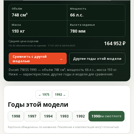
Объём
Мощность
748 см³
66 л.с.
Масса
Высота сиденья
193 кг
780 мм
Средняя цена в архиве
164 952 ₽
По 42 объявлениям из архива · 17.07.2014–28.04.2025
Сравнить с другой
→
Другие годы этой модели
моделью
Ducati 750SS 1990 — объём 748 см³, мощность 66 л.с., масса 193 кг.
Ниже — характеристики, другие годы и модели для сравнения.
← 1975
1992 →
Годы этой модели
1998
1997
1994
1993
1992
1990
19
ВЫ СМОТРИТЕ
Карточки объединены по названию. Поколение и комплектация могут отличаться.