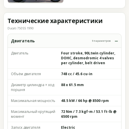
Технические характеристики
Ducati 750SS 1990
Двигатель
9 параметров
Двигатель
Four stroke, 90Ltwin cylinder,
DOHC, desmodromic 4 valves
per cylinder, belt driven
Объём двигателя
748 cc / 45.6 cu-in
Диаметр цилиндра × ход
88 x 61.5 mm
поршня
Максимальная мощность
48.5 kW / 66 hp @ 8500 rpm
Максимальный крутящий
72 Nm / 7.3 kgf-m / 53.1 ft-lb @
момент
6500 rpm
Запуск двигателя
Electric