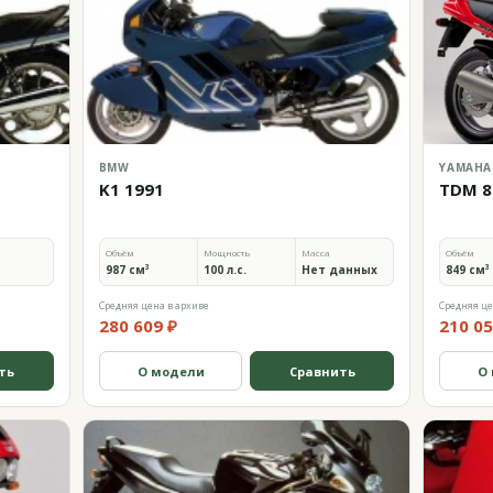
BMW
YAMAHA
K1 1991
TDM 8
Объём
Мощность
Масса
Объём
987 см³
100 л.с.
Нет данных
849 см³
Средняя цена в архиве
Средняя це
280 609 ₽
210 05
ть
О модели
Сравнить
О