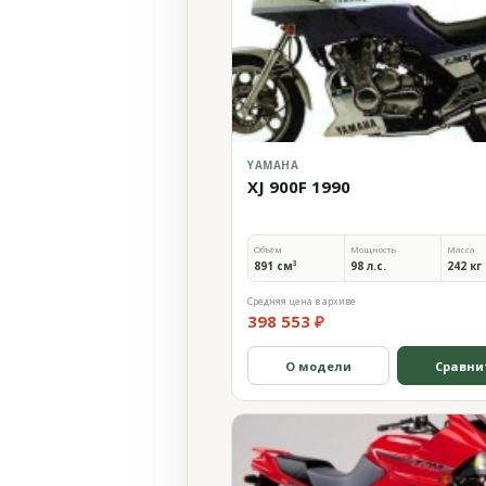
YAMAHA
XJ 900F 1990
Объём
Мощность
Масса
891 см³
98 л.с.
242 кг
Средняя цена в архиве
398 553 ₽
О модели
Сравни