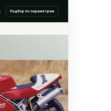
и
Подбор по параметрам