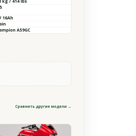
 kg / 414 lbs
5
V 16Ah
ain
ampion A59GC
Сравнить другие модели →