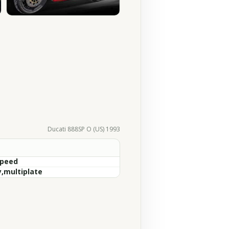
Ducati 888SP O (US) 1993
Speed
y,multiplate