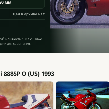
60 мм
Цен в архиве нет
см³, мощность 100 л.с.. Ниже
дели для сравнения.
 888SP O (US) 1993