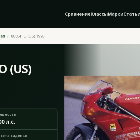
Сравнение
Классы
Марки
Стать
ati
888SP O (US) 1993
O (US)
ощность
00 л.с.
сота сиденья