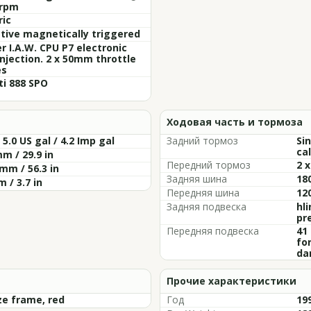
 rpm
ric
tive magnetically triggered
 I.A.W. CPU P7 electronic
injection. 2 x 50mm throttle
es
i 888 SPO
Ходовая часть и тормоза
/ 5.0 US gal / 4.2 Imp gal
Задний тормоз
Si
cal
m / 29.9 in
Передний тормоз
2 x
mm / 56.3 in
Задняя шина
180
 / 3.7 in
Передняя шина
120
Задняя подвеска
hl
pr
Передняя подвеска
41
fo
da
Прочие характеристики
ze frame, red
Год
19