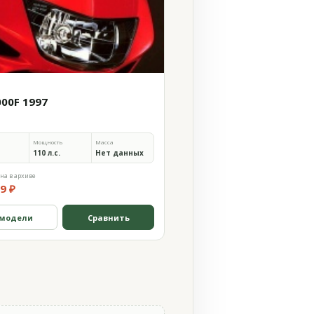
000F 1997
Мощность
Масса
110 л.с.
Нет данных
на в архиве
9 ₽
 модели
Сравнить