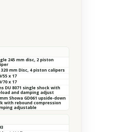
ngle 245 mm disc, 2 piston
iper
 320 mm Disc, 4 piston calipers
/55 x 17
/70 x 17
ins DU 8071 single shock with
eload and damping adjust
 mm Showa GD061 upside-down
rk with rebound compression
mping adjustable
93