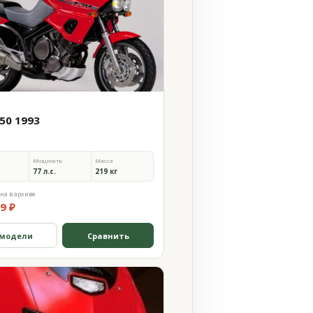
50 1993
Мощность
Масса
77 л.с.
219 кг
на в архиве
9 ₽
 модели
Сравнить