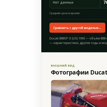
7
Нет данных
Средняя цена в архиве
Сравнить с другой моделью
→
Ducati 888SP O (US) 1993 — объём 888 
— характеристики, другие годы и мо
ВНЕШНИЙ ВИД
Фотографии Ducati