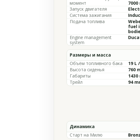
момент
7000
Запуск двигателя
Elect
Система зажигания
Induc
Подача топлива
Weber
fuel 
bodi
Engine management
Ducat
system
Размеры и масса
Объём топливного бака
19 L 
Высота сиденья
760 m
Габариты
1430 
Трейл
94 mm
Динамика
Старт на Милю
Bron