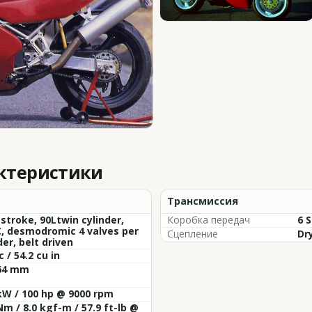
актеристики
Трансмиссия
 stroke, 90Ltwin cylinder,
Коробка передач
6 
, desmodromic 4 valves per
Сцепление
Dr
der, belt driven
c / 54.2 cu in
 64 mm
kW / 100 hp @ 9000 rpm
Nm / 8.0 kgf-m / 57.9 ft-lb @