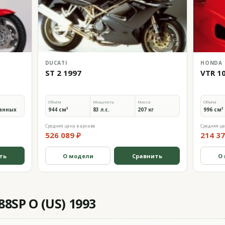
DUCATI
HONDA
ST 2 1997
VTR 1
Объём
Мощность
Масса
Объём
анных
944 см³
83 л.с.
207 кг
996 см³
Средняя цена в архиве
Средняя це
526 089 ₽
214 37
ть
О модели
Сравнить
О
8SP O (US) 1993