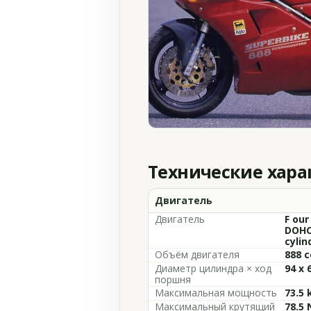
Технические хар
Двигатель
Двигатель
F our
DOHC
cylin
Объём двигателя
888 c
Диаметр цилиндра × ход
94 x
поршня
Максимальная мощность
73.5 
Максимальный крутящий
78.5 