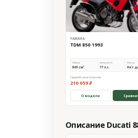
YAMAHA
TDM 850 1993
Объём
Мощность
Масса
849 см³
77 л.с.
Нет д
Средняя цена в архиве
210 059 ₽
О модели
Сравни
Описание Ducati 88