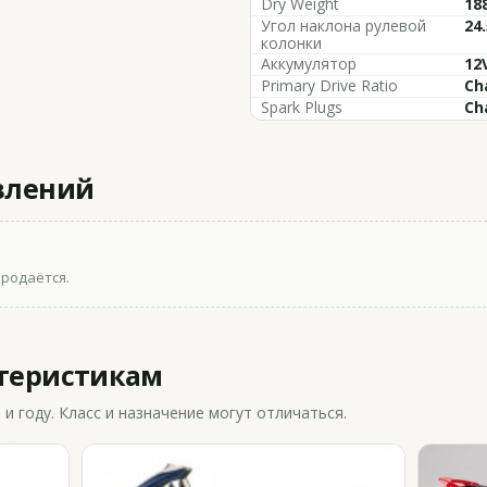
Dry Weight
188
Угол наклона рулевой
24.
колонки
Аккумулятор
12
Primary Drive Ratio
Ch
Spark Plugs
Ch
влений
продаётся.
ктеристикам
 году. Класс и назначение могут отличаться.