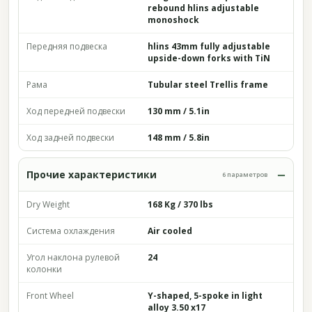
rebound hlins adjustable
monoshock
Передняя подвеска
hlins 43mm fully adjustable
upside-down forks with TiN
Рама
Tubular steel Trellis frame
Ход передней подвески
130 mm / 5.1in
Ход задней подвески
148 mm / 5.8in
Прочие характеристики
6 параметров
Dry Weight
168 Kg / 370 lbs
Система охлаждения
Air cooled
Угол наклона рулевой
24
колонки
Front Wheel
Y-shaped, 5-spoke in light
alloy 3.50 x17