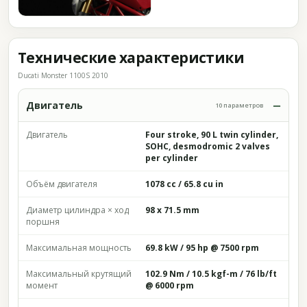
Технические характеристики
Ducati Monster 1100S 2010
Двигатель
10 параметров
Двигатель
Four stroke, 90 L twin cylinder,
SOHC, desmodromic 2 valves
per cylinder
Объём двигателя
1078 cc / 65.8 cu in
Диаметр цилиндра × ход
98 x 71.5 mm
поршня
Максимальная мощность
69.8 kW / 95 hp @ 7500 rpm
Максимальный крутящий
102.9 Nm / 10.5 kgf-m / 76 lb/ft
момент
@ 6000 rpm