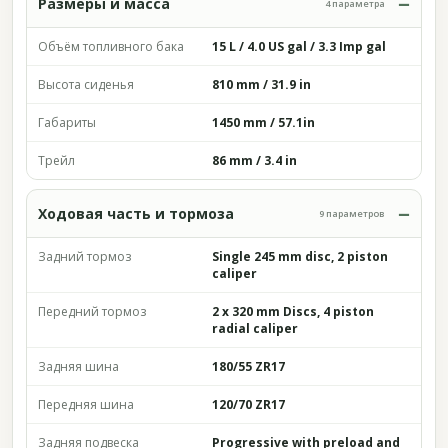
Размеры и масса
4 параметра
Объём топливного бака
15 L / 4.0 US gal / 3.3 Imp gal
Высота сиденья
810 mm / 31.9 in
Габариты
1450 mm / 57.1in
Трейл
86 mm / 3.4 in
Ходовая часть и тормоза
9 параметров
Задний тормоз
Single 245 mm disc, 2 piston
caliper
Передний тормоз
2 x 320 mm Discs, 4 piston
radial caliper
Задняя шина
180/55 ZR17
Передняя шина
120/70 ZR17
Задняя подвеска
Progressive with preload and