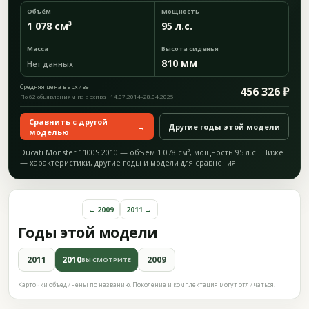
Объём
Мощность
1 078 см³
95 л.с.
Масса
Высота сиденья
810 мм
Нет данных
Средняя цена в архиве
456 326 ₽
По 62 объявлениям из архива · 14.07.2014–28.04.2025
Сравнить с другой
→
Другие годы этой модели
моделью
Ducati Monster 1100S 2010 — объём 1 078 см³, мощность 95 л.с.. Ниже
— характеристики, другие годы и модели для сравнения.
← 2009
2011 →
Годы этой модели
2011
2010
2009
ВЫ СМОТРИТЕ
Карточки объединены по названию. Поколение и комплектация могут отличаться.