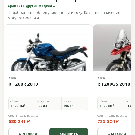
Сравнить другие модели →
Подобраны по объёму, мощности и году. Класс и назначение
могут отличаться.
BMW
BMW
R 1200R 2010
R 1200GS 2010
Объём
Мощность
Масса
Объём
Мощно
1 170 см³
109 л.с.
198 кг
1 170 см³
110 л.
Средняя цена в архиве
Средняя цена в архиве
680 241 ₽
785 524 ₽
О модели
Сравнить
О модели