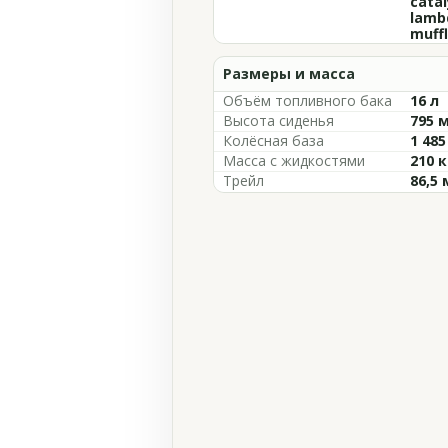
catal
lamb
muffl
Размеры и масса
Объём топливного бака
16 л
Высота сиденья
795 
Колёсная база
1 48
Масса с жидкостями
210 к
Трейл
86,5