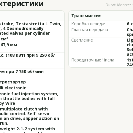
актеристики
Ducati Monster 
Трансмиссия
stroke, Testastretta L-Twin,
Коробка передач
6-
, 4 Desmodromically
Главная передача
Cha
ted valves per cylinder
sp
 см³
Сцепление
Li
 67,9 мм
clu
Sel
ac
.с. (108 кВт) при 9 250 об/
Передаточные Числа
1st
24/
1
Н·м при 7 750 об/мин
тростартер
li electronic
ronic fuel injection system,
throttle bodies with full
by Wire
multiplate clutch with
ulic control. Self-servo
n on drive, slipper action on
run.
weight 2-1-2 system with