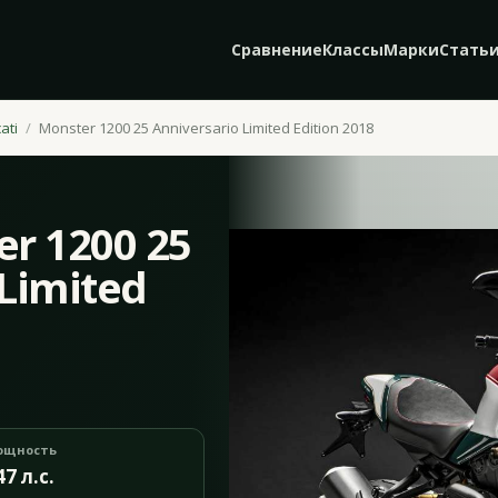
Сравнение
Классы
Марки
Стать
ati
Monster 1200 25 Anniversario Limited Edition 2018
er 1200 25
 Limited
ощность
47 л.с.