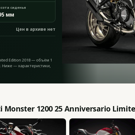
сота сиденья
95 мм
Цен в архиве нет
mited Edition 2018 — объём 1
 кг. Ниже — характеристики,
Monster 1200 25 Anniversario Limite