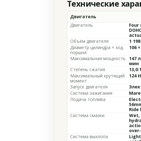
Технические хар
Двигатель
Двигатель
Four 
DOHC
actua
Объём двигателя
1 198
Диаметр цилиндра × ход
106 ×
поршня
Максимальная мощность
147 л
мин
Степень сжатия
13,0:
Максимальный крутящий
124 
момент
Запуск двигателя
Элек
Система зажигания
Marel
Подача топлива
Elect
56mm 
Ride 
Система смазки
Wet, 
hydra
actio
over-
Система выхлопа
Light