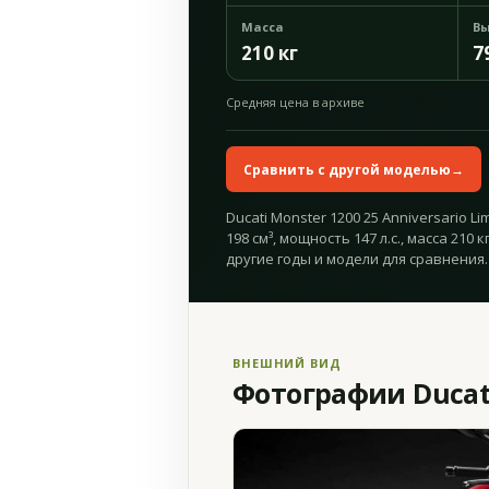
Масса
Вы
210 кг
7
Средняя цена в архиве
Сравнить с другой моделью
→
Ducati Monster 1200 25 Anniversario Li
198 см³, мощность 147 л.с., масса 210
другие годы и модели для сравнения.
ВНЕШНИЙ ВИД
Фотографии Ducati 