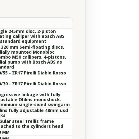
ngle 245mm disc, 2-piston
ating calliper with Bosch ABS
 standard equipment
x 320 mm Semi-floating discs,
dially mounted Monobloc
embo M50 callipers, 4-pistons,
dial pump with Bosch ABS as
andard
/55 - ZR17 Pirelli Diablo Rosso
/70 - ZR17 Pirelli Diablo Rosso
ogressive linkage with fully
justable Ohlins monoshock.
uminium single-sided swingarm
lins fully adjustable 48mm usd
rks
bular steel Trellis frame
tached to the cylinders head
0 мм
9 мм