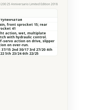
1200 25 Anniversario Limited Edition 2018
ступенчатая
in, front sprocket 15; rear
rocket 41
ght action, wet, multiplate
tch with hydraulic control.
f-servo action on drive, slipper
tion on over-run.
 37/15 2nd 30/17 3rd 27/20 4th
22 5th 23/24 6th 22/25