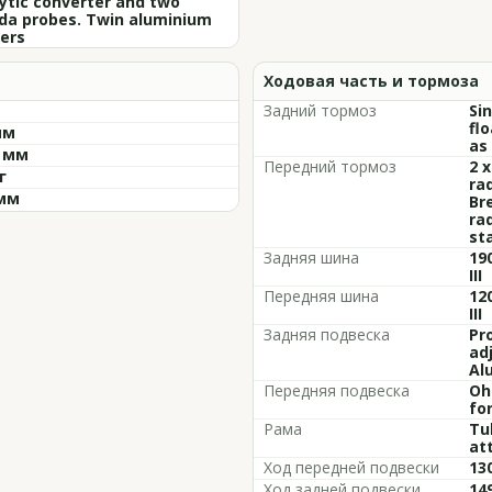
ytic converter and two
da probes. Twin aluminium
ers
Ходовая часть и тормоза
Задний тормоз
Si
flo
мм
as
5 мм
Передний тормоз
2 
г
ra
 мм
Br
ra
st
Задняя шина
190
III
Передняя шина
120
III
Задняя подвеска
Pr
ad
Al
Передняя подвеска
Oh
fo
Рама
Tu
at
Ход передней подвески
13
Ход задней подвески
14