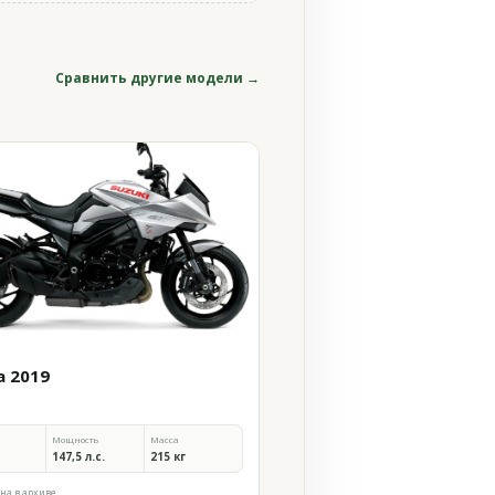
Сравнить другие модели →
a 2019
Мощность
Масса
147,5 л.с.
215 кг
на в архиве