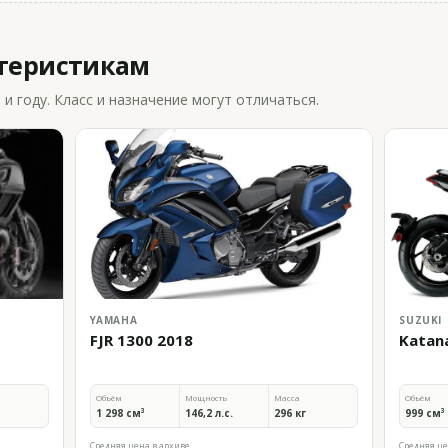
ктеристикам
 году. Класс и назначение могут отличаться.
YAMAHA
SUZUKI
FJR 1300 2018
Katan
Объём
Мощность
Масса
Объём
1 298 см³
146,2 л.с.
296 кг
999 см³
Средняя цена в архиве
Средняя це