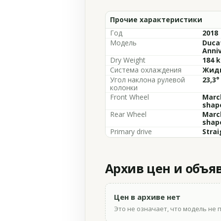
Прочие характеристики
Год
2018
Модель
Ducat
Anniv
Dry Weight
184 k
Система охлаждения
Жидк
Угол наклона рулевой
23,3°
колонки
Front Wheel
March
shape
Rear Wheel
March
shape
Primary drive
Strai
Архив цен и объя
Цен в архиве нет
Это не означает, что модель не 