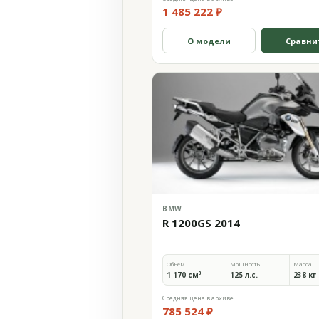
1 485 222 ₽
О модели
Сравни
BMW
R 1200GS 2014
Объём
Мощность
Масса
1 170 см³
125 л.с.
238 кг
Средняя цена в архиве
785 524 ₽