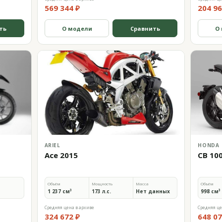
569 344 ₽
204 96
ть
О модели
Сравнить
О
ARIEL
HONDA
Ace 2015
CB 10
Объём
Мощность
Масса
Объём
1 237 см³
173 л.с.
Нет данных
998 см³
Средняя цена в архиве
Средняя це
324 672 ₽
648 07