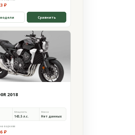
3 ₽
 модели
Сравнить
00R 2018
Мощность
Масса
143,5 л.с.
Нет данных
на в архиве
6 ₽