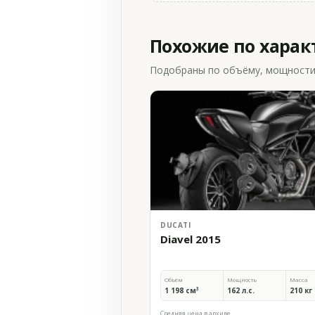
Похожие по хара
Подобраны по объёму, мощности и
DUCATI
Diavel 2015
Объём
Мощность
Масса
1 198 см³
162 л.с.
210 кг
Средняя цена в архиве