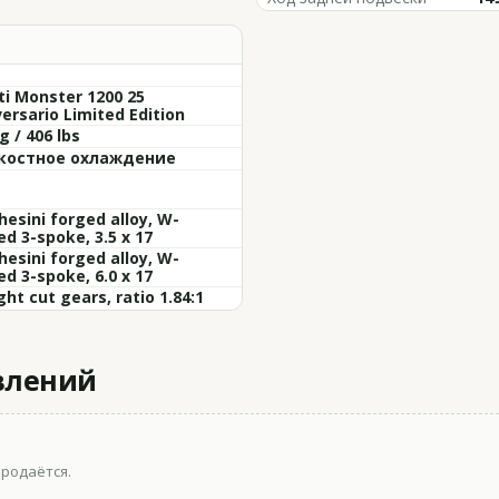
i Monster 1200 25
ersario Limited Edition
g / 406 lbs
остное охлаждение
esini forged alloy, W-
d 3-spoke, 3.5 x 17
esini forged alloy, W-
d 3-spoke, 6.0 x 17
ght cut gears, ratio 1.84:1
влений
продаётся.