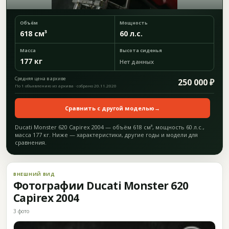
Объём
Мощность
618 см³
60 л.с.
Масса
Высота сиденья
177 кг
Нет данных
Средняя цена в архиве
250 000 ₽
По 1 объявлению из архива · собрано 20.11.2020
Сравнить с другой моделью
→
Ducati Monster 620 Capirex 2004 — объём 618 см³, мощность 60 л.с.,
масса 177 кг. Ниже — характеристики, другие годы и модели для
сравнения.
ВНЕШНИЙ ВИД
Фотографии Ducati Monster 620
Capirex 2004
3 фото