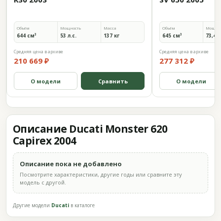
Объём
Мощность
Масса
Объём
Мощно
644 см³
53 л.с.
137 кг
645 см³
73,4 л
Средняя цена в архиве
Средняя цена в архиве
210 669 ₽
277 312 ₽
О модели
Сравнить
О модели
Описание Ducati Monster 620
Capirex 2004
Описание пока не добавлено
Посмотрите характеристики, другие годы или сравните эту
модель с другой.
Другие модели
Ducati
в каталоге