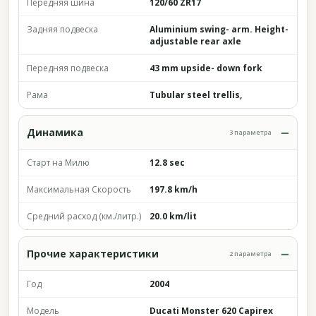
Передняя шина
120/60 ZR17
Задняя подвеска
Aluminium swing- arm. Height-
adjustable rear axle
Передняя подвеска
43 mm upside- down fork
Рама
Tubular steel trellis,
Динамика
3 параметра
Старт на Милю
12.8 sec
Максимальная Скорость
197.8 km/h
Средний расход (км./литр.)
20.0 km/lit
Прочие характеристики
2 параметра
Год
2004
Модель
Ducati Monster 620 Capirex