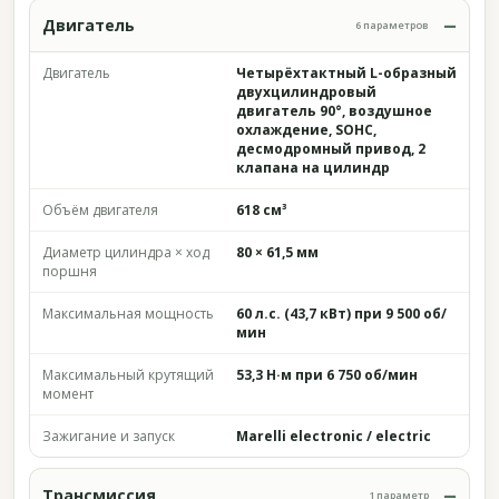
Двигатель
6 параметров
Двигатель
Четырёхтактный L-образный
двухцилиндровый
двигатель 90°, воздушное
охлаждение, SOHC,
десмодромный привод, 2
клапана на цилиндр
Объём двигателя
618 см³
Диаметр цилиндра × ход
80 × 61,5 мм
поршня
Максимальная мощность
60 л.с. (43,7 кВт) при 9 500 об/
мин
Максимальный крутящий
53,3 Н·м при 6 750 об/мин
момент
Зажигание и запуск
Marelli electronic / electric
Трансмиссия
1 параметр