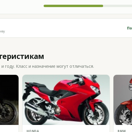
По
иву
ктеристикам
 году. Класс и назначение могут отличаться.
HONDA
BMW