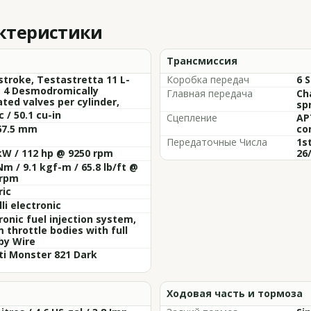
актеристики
Трансмиссия
stroke, Testastretta 11 L-
Коробка передач
6 
, 4 Desmodromically
Главная передача
Ch
ted valves per cylinder,
sp
c / 50.1 cu-in
Сцепление
AP
67.5 mm
co
Передаточные Числа
1st
kW / 112 hp @ 9250 rpm
26/
Nm / 9.1 kgf-m / 65.8 lb/ft @
 rpm
ric
li electronic
ronic fuel injection system,
throttle bodies with full
by Wire
ti Monster 821 Dark
Ходовая часть и тормоза