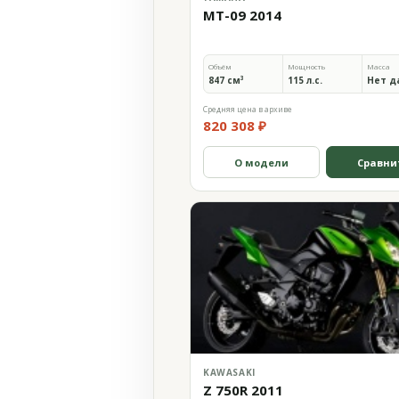
MT-09 2014
Объём
Мощность
Масса
847 см³
115 л.с.
Нет д
Средняя цена в архиве
820 308 ₽
О модели
Сравни
KAWASAKI
Z 750R 2011