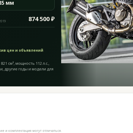
85 мм
874 500 ₽
2019
хив цен и объявлений
821 см³, мощность 112 л.с.,
и, другие годы и модели для
е и комплектация могут отличаться.