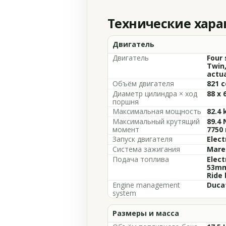
Технические хар
Двигатель
Двигатель
Four 
Twin
actua
Объём двигателя
821 c
Диаметр цилиндра × ход
88 x 
поршня
Максимальная мощность
82.4 
Максимальный крутящий
89.4 
момент
7750
Запуск двигателя
Elect
Система зажигания
Marel
Подача топлива
Elect
53mm 
Ride 
Engine management
Duca
system
Размеры и масса