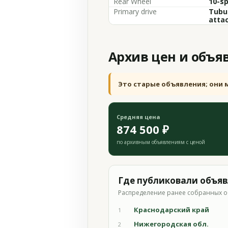
Rear Wheel
10-sp
Primary drive
Tubul
attac
Архив цен и объя
Это старые объявления; они 
Средняя цена
874 500 ₽
по архивным объявлениям с ценой
Где публиковали объя
Распределение ранее собранных о
Краснодарский край
1
Нижегородская обл.
2