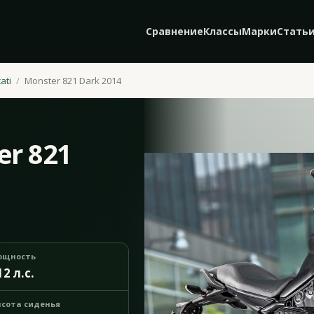
Сравнение
Классы
Марки
Стать
ati
Monster 821 Dark 2014
er 821
ощность
12 л.с.
сота сиденья