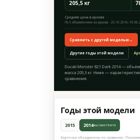
205,5 кг
7
Средняя цена в архиве
По 5 объявлениям из архива · 25.10.2016–10.06.
Сравнить с другой моделью
→
Другие годы этой модели
Ар
Ducati Monster 821 Dark 2014 — объём 
масса 205,5 кг. Ниже — характеристик
сравнения.
Годы этой модели
2015
2014
ВЫ СМОТРИТЕ
Карточки объединены по названию. Поколени