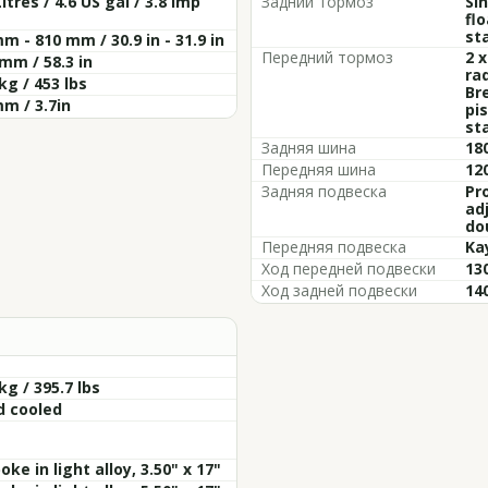
Litres / 4.6 US gal / 3.8 Imp
Задний тормоз
Si
flo
st
m - 810 mm / 30.9 in - 31.9 in
Передний тормоз
2 
mm / 58.3 in
ra
kg / 453 lbs
Br
m / 3.7in
pi
st
Задняя шина
180
Передняя шина
120
Задняя подвеска
Pr
ad
do
Передняя подвеска
Ka
Ход передней подвески
130
Ход задней подвески
140
kg / 395.7 lbs
d cooled
oke in light alloy, 3.50" x 17"