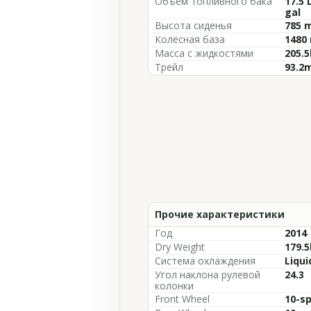
Объём топливного бака
17.5 
gal
Высота сиденья
785 m
Колёсная база
1480 
Масса с жидкостями
205.5
Трейл
93.2m
Прочие характеристики
Год
2014
Dry Weight
179.5
Система охлаждения
Liqui
Угол наклона рулевой
24.3
колонки
Front Wheel
10-sp