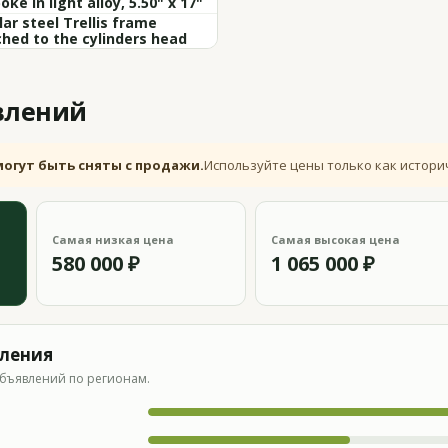
oke in light alloy, 5.50" x 17"
ar steel Trellis frame
hed to the cylinders head
влений
могут быть сняты с продажи.
Используйте цены только как истори
Самая низкая цена
Самая высокая цена
580 000 ₽
1 065 000 ₽
вления
бъявлений по регионам.