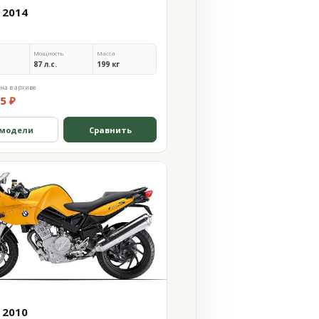
 2014
Мощность
Масса
87 л.с.
199 кг
на в архиве
5 ₽
 модели
Сравнить
 2010