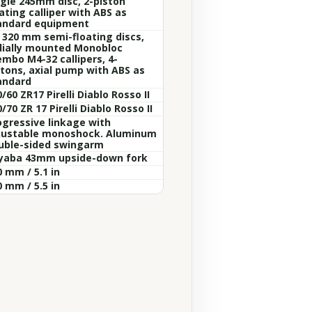
ngle 245mm disc, 2-piston
ating calliper with ABS as
andard equipment
x 320 mm semi-floating discs,
dially mounted Monobloc
embo M4-32 callipers, 4-
stons, axial pump with ABS as
andard
/60 ZR17 Pirelli Diablo Rosso II
/70 ZR 17 Pirelli Diablo Rosso II
ogressive linkage with
justable monoshock. Aluminum
uble-sided swingarm
yaba 43mm upside-down fork
 mm / 5.1 in
 mm / 5.5 in