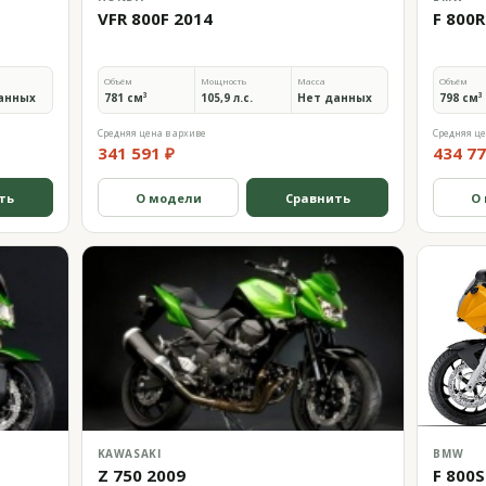
VFR 800F 2014
F 800R
Объём
Мощность
Масса
Объём
анных
781 см³
105,9 л.с.
Нет данных
798 см³
Средняя цена в архиве
Средняя це
341 591 ₽
434 77
ть
О модели
Сравнить
О
KAWASAKI
BMW
Z 750 2009
F 800S