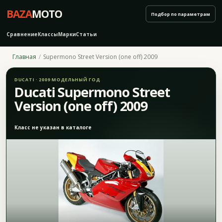
BAZA
MOTO
Подбор по параметрам
Сравнение
Классы
Марки
Статьи
Главная
Supermono Street Version (one off) 2009
DUCATI · 2009 МОДЕЛЬНЫЙ ГОД
Ducati Supermono Street
Version (one off) 2009
Класс не указан в каталоге