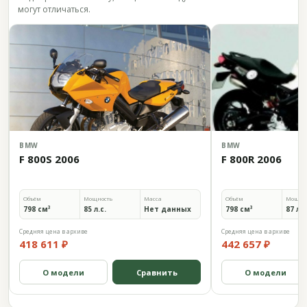
могут отличаться.
BMW
BMW
F 800S 2006
F 800R 2006
Объём
Мощность
Масса
Объём
Мощно
798 см³
85 л.с.
Нет данных
798 см³
87 л.с
Средняя цена в архиве
Средняя цена в архиве
418 611 ₽
442 657 ₽
О модели
Сравнить
О модели