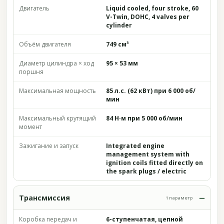
Двигатель
Liquid cooled, four stroke, 60
V-Twin, DOHC, 4 valves per
cylinder
Объём двигателя
749 см³
Диаметр цилиндра × ход
95 × 53 мм
поршня
Максимальная мощность
85 л.с. (62 кВт) при 6 000 об/
мин
Максимальный крутящий
84 Н·м при 5 000 об/мин
момент
Зажигание и запуск
Integrated engine
management system with
ignition coils fitted directly on
the spark plugs / electric
Трансмиссия
1 параметр
Коробка передач и
6-ступенчатая, цепной