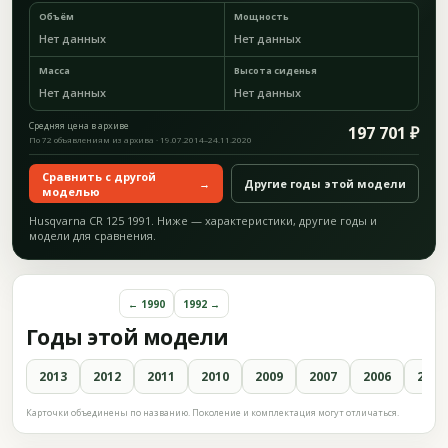
Объём
Мощность
Нет данных
Нет данных
Масса
Высота сиденья
Нет данных
Нет данных
Средняя цена в архиве
197 701 ₽
По 72 объявлениям из архива · 19.07.2014–24.11.2020
Сравнить с другой
→
Другие годы этой модели
моделью
Husqvarna CR 125 1991. Ниже — характеристики, другие годы и
модели для сравнения.
← 1990
1992 →
Годы этой модели
2013
2012
2011
2010
2009
2007
2006
2005
Карточки объединены по названию. Поколение и комплектация могут отличаться.