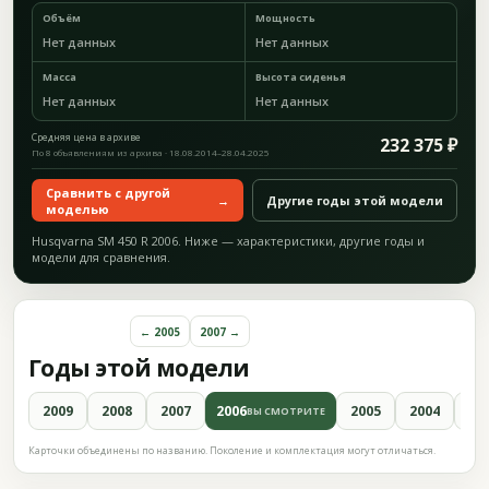
Объём
Мощность
Нет данных
Нет данных
Масса
Высота сиденья
Нет данных
Нет данных
Средняя цена в архиве
232 375 ₽
По 8 объявлениям из архива · 18.08.2014–28.04.2025
Сравнить с другой
→
Другие годы этой модели
моделью
Husqvarna SM 450 R 2006. Ниже — характеристики, другие годы и
модели для сравнения.
← 2005
2007 →
Годы этой модели
2009
2008
2007
2006
2005
2004
20
ВЫ СМОТРИТЕ
Карточки объединены по названию. Поколение и комплектация могут отличаться.