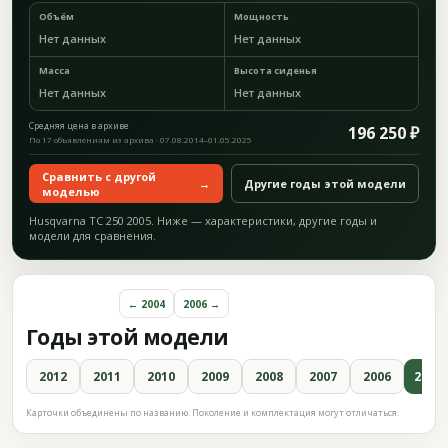
Объём
Мощность
Нет данных
Нет данных
Масса
Высота сиденья
Нет данных
Нет данных
Средняя цена в архиве
196 250 ₽
По 17 объявлениям из архива · 07.08.2014–01.05.2025
Сравнить с другой
→
Другие годы этой модели
моделью
Husqvarna TC 250 2005. Ниже — характеристики, другие годы и
модели для сравнения.
← 2004
2006 →
Годы этой модели
2012
2011
2010
2009
2008
2007
2006
2005
Карточки объединены по названию. Поколение и комплектация могут отличаться.