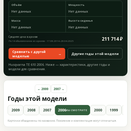
Объём
Мощность
Нет данных
Нет данных
Масса
Высота сиденья
Нет данных
Нет данных
Средняя цена в архиве
211 714 ₽
По 14 объявлениям из архива · 17.08.2014–28.04.2025
Сравнить с другой
→
Другие годы этой модели
моделью
Husqvarna TE 610 2006. Ниже — характеристики, другие годы и
модели для сравнения.
← 2000
2007 →
Годы этой модели
2009
2008
2007
2006
2000
1999
19
ВЫ СМОТРИТЕ
Карточки объединены по названию. Поколение и комплектация могут отличаться.