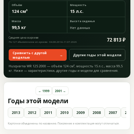
Объём
Мощность
124 см³
15 л.с.
Масса
Высота сиденья
99,5 кг
Нет данных
Средняя цена в архиве
72 813 ₽
По 127 объявлениям из архива · 04.08.2014–11.07.2026
Сравнить с другой
→
Другие годы этой модели
моделью
Husqvarna WR 125 2000 — объём 124 см³, мощность 15 л.с., масса 99,5
кг. Ниже — характеристики, другие годы и модели для сравнения.
← 1999
2001 →
Годы этой модели
2013
2012
2011
2010
2009
2008
2007
2006
Карточки объединены по названию. Поколение и комплектация могут отличаться.