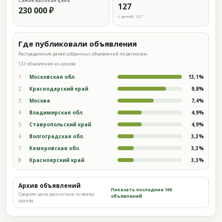
Самая высокая цена
127
230 000 ₽
с ценой: 127
Где публиковали объявления
Распределение ранее собранных объявлений по регионам.
122 объявления из архива
1
Московская обл.
13,1%
2
Краснодарский край
9,8%
3
Москва
7,4%
4
Владимирская обл.
4,9%
5
Ставропольский край
4,9%
6
Волгоградская обл.
3,3%
7
Кемеровская обл.
3,3%
8
Красноярский край
3,3%
Архив объявлений
Показать последние 100
Средняя цена рассчитана по всему
объявлений
архиву