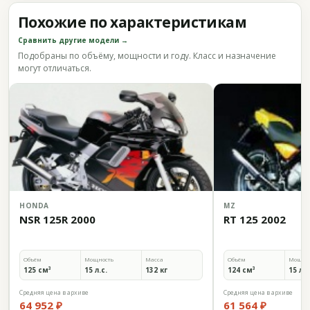
Похожие по характеристикам
Сравнить другие модели →
Подобраны по объёму, мощности и году. Класс и назначение
могут отличаться.
HONDA
MZ
NSR 125R 2000
RT 125 2002
Объём
Мощность
Масса
Объём
Мощно
125 см³
15 л.с.
132 кг
124 см³
15 л.с
Средняя цена в архиве
Средняя цена в архиве
64 952 ₽
61 564 ₽