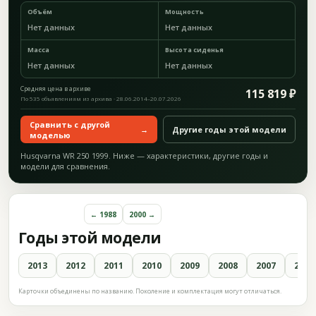
Объём
Мощность
Нет данных
Нет данных
Масса
Высота сиденья
Нет данных
Нет данных
Средняя цена в архиве
115 819 ₽
По 535 объявлениям из архива · 28.06.2014–20.07.2026
Сравнить с другой
→
Другие годы этой модели
моделью
Husqvarna WR 250 1999. Ниже — характеристики, другие годы и
модели для сравнения.
← 1988
2000 →
Годы этой модели
2013
2012
2011
2010
2009
2008
2007
2006
Карточки объединены по названию. Поколение и комплектация могут отличаться.