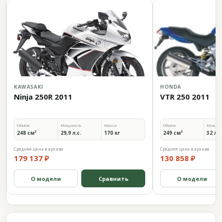
KAWASAKI
HONDA
Ninja 250R 2011
VTR 250 2011
Объём
Мощность
Масса
Объём
Мощно
248 см³
29,9 л.с.
170 кг
249 см³
32 л.с
Средняя цена в архиве
Средняя цена в архиве
179 137 ₽
130 858 ₽
О модели
Сравнить
О модели