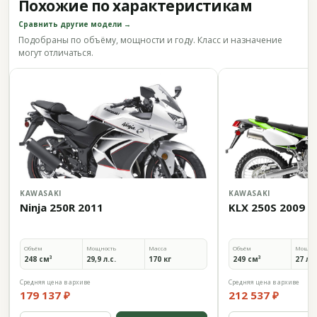
Похожие по характеристикам
Сравнить другие модели →
Подобраны по объёму, мощности и году. Класс и назначение
могут отличаться.
KAWASAKI
KAWASAKI
Ninja 250R 2011
KLX 250S 2009
Объём
Мощность
Масса
Объём
Мощно
248 см³
29,9 л.с.
170 кг
249 см³
27 л.с
Средняя цена в архиве
Средняя цена в архиве
179 137 ₽
212 537 ₽