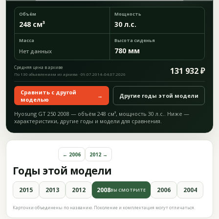
Объём
Мощность
248 см³
30 л.с.
Масса
Высота сиденья
780 мм
Нет данных
Средняя цена в архиве
131 932 ₽
По 130 объявлениям из архива · 09.07.2014–04.07.2026
Сравнить с другой
→
Другие годы этой модели
моделью
Hyosung GT 250 2008 — объём 248 см³, мощность 30 л.с.. Ниже —
характеристики, другие годы и модели для сравнения.
← 2006
2012 →
Годы этой модели
2015
2013
2012
2008
2006
2004
ВЫ СМОТРИТЕ
Карточки объединены по названию. Поколение и комплектация могут отличаться.