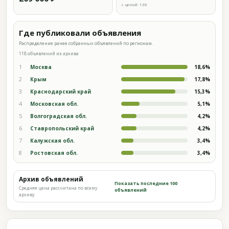
с ценой: 130
Где публиковали объявления
Распределение ранее собранных объявлений по регионам.
118 объявлений из архива
1
Москва
18,6%
2
Крым
17,8%
3
Краснодарский край
15,3%
4
Московская обл.
5,1%
5
Волгоградская обл.
4,2%
6
Ставропольский край
4,2%
7
Калужская обл.
3,4%
8
Ростовская обл.
3,4%
Архив объявлений
Показать последние 100
Средняя цена рассчитана по всему
объявлений
архиву