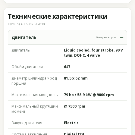
Технические характеристики
Hyosung GT 650R FI 2010
Двигатель
9 параметров
Двигатель
Liquid cooled, four stroke, 90 V
twin, DOHC, 4 valve
Объём двигателя
647
Диаметр цилиндра × ход
81.5 x 62 mm
поршня
Максимальная мощность
79 hp / 58.9 kW @ 9000 rpm
Максимальный крутящий
@ 7500 rpm
момент
Запуск двигателя
Electric
Система зажигания
Digital CDI