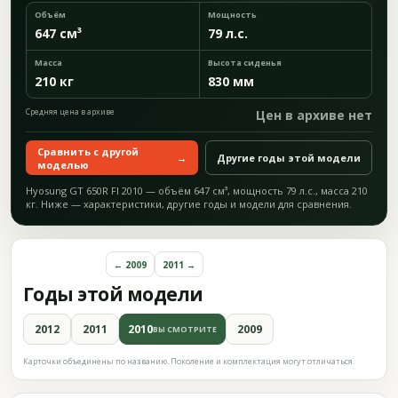
Объём
Мощность
647 см³
79 л.с.
Масса
Высота сиденья
210 кг
830 мм
Средняя цена в архиве
Цен в архиве нет
Сравнить с другой
→
Другие годы этой модели
моделью
Hyosung GT 650R FI 2010 — объём 647 см³, мощность 79 л.с., масса 210
кг. Ниже — характеристики, другие годы и модели для сравнения.
← 2009
2011 →
Годы этой модели
2012
2011
2010
2009
ВЫ СМОТРИТЕ
Карточки объединены по названию. Поколение и комплектация могут отличаться.