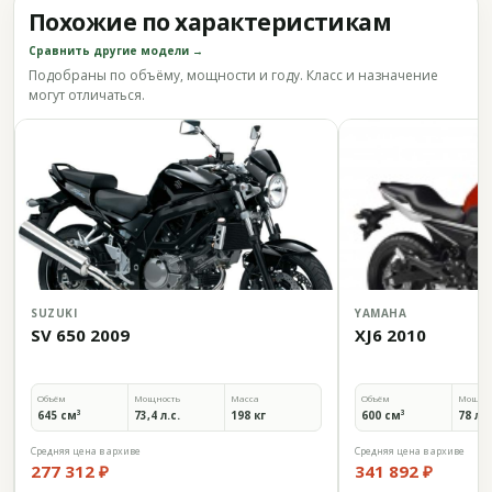
Похожие по характеристикам
Сравнить другие модели →
Подобраны по объёму, мощности и году. Класс и назначение
могут отличаться.
SUZUKI
YAMAHA
SV 650 2009
XJ6 2010
Объём
Мощность
Масса
Объём
Мощно
645 см³
73,4 л.с.
198 кг
600 см³
78 л.с
Средняя цена в архиве
Средняя цена в архиве
277 312 ₽
341 892 ₽