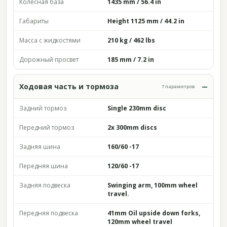
Колёсная база
1435 mm / 56.4 in
Габариты
Height 1125 mm / 44.2 in
Масса с жидкостями
210 kg / 462 lbs
Дорожный просвет
185 mm / 7.2 in
Ходовая часть и тормоза
7 параметров
Задний тормоз
Single 230mm disc
Передний тормоз
2x 300mm discs
Задняя шина
160/60 -17
Передняя шина
120/60 -17
Задняя подвеска
Swinging arm, 100mm wheel
travel.
Передняя подвеска
41mm Oil upside down forks,
120mm wheel travel