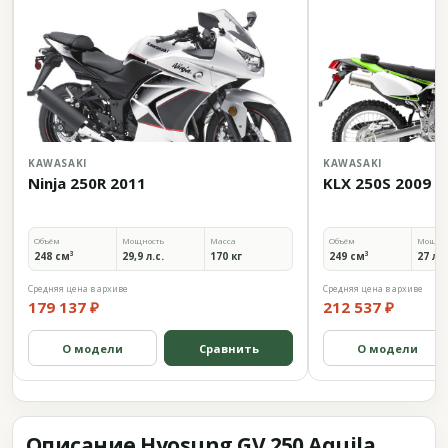
KAWASAKI
KAWASAKI
Ninja 250R 2011
KLX 250S 2009
Объём
Мощность
Масса
Объём
Мощно
248 см³
29,9 л.с.
170 кг
249 см³
27 л.с
Средняя цена в архиве
Средняя цена в архиве
179 137 ₽
212 537 ₽
О модели
Сравнить
О модели
Описание Hyosung GV 250 Aquila