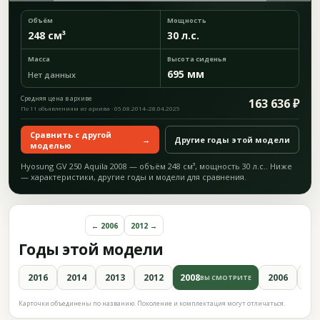
Объём
Мощность
248 см³
30 л.с.
Масса
Высота сиденья
695 мм
Нет данных
Средняя цена в архиве
163 636 ₽
По 11 объявлениям из архива · 05.08.2014–28.04.2025
Сравнить с другой
→
Другие годы этой модели
моделью
Hyosung GV 250 Aquila 2008 — объём 248 см³, мощность 30 л.с.. Ниже
— характеристики, другие годы и модели для сравнения.
← 2006
2012 →
Годы этой модели
2016
2014
2013
2012
2008
2006
20
ВЫ СМОТРИТЕ
Карточки объединены по названию. Поколение и комплектация могут отличаться.