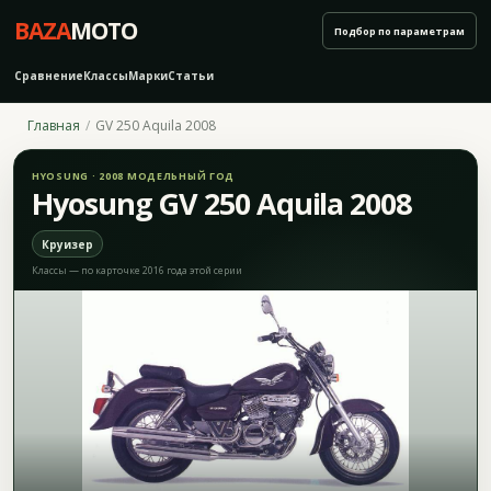
BAZA
MOTO
Подбор по параметрам
Сравнение
Классы
Марки
Статьи
Главная
GV 250 Aquila 2008
HYOSUNG · 2008 МОДЕЛЬНЫЙ ГОД
Hyosung GV 250 Aquila 2008
Круизер
Классы — по карточке 2016 года этой серии