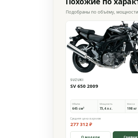
Похожие по хара
Подобраны по объёму, мощности и
SUZUKI
SV 650 2009
Объём
Мощность
Масса
645 см³
73,4 л.с.
198 кг
Средняя цена в архиве
277 312 ₽
О модели
Сравни