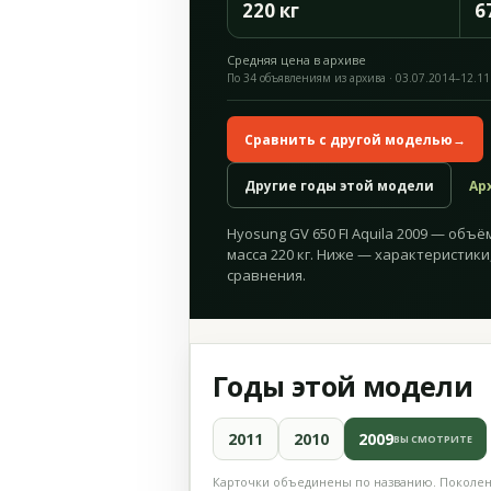
220 кг
6
Средняя цена в архиве
По 34 объявлениям из архива · 03.07.2014–12.11
Сравнить с другой моделью
→
Другие годы этой модели
Ар
Hyosung GV 650 FI Aquila 2009 — объём 
масса 220 кг. Ниже — характеристики
сравнения.
Годы этой модели
2011
2010
2009
ВЫ СМОТРИТЕ
Карточки объединены по названию. Поколени