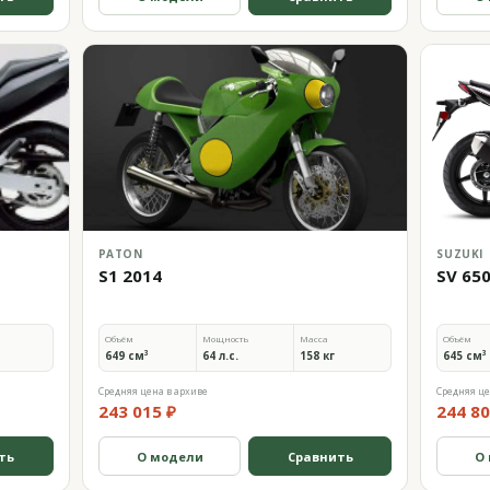
PATON
SUZUKI
S1 2014
SV 65
Объём
Мощность
Масса
Объём
649 см³
64 л.с.
158 кг
645 см³
Средняя цена в архиве
Средняя це
243 015 ₽
244 80
ть
О модели
Сравнить
О