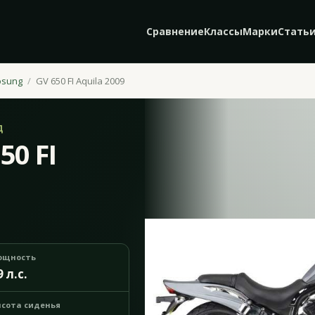
Сравнение
Классы
Марки
Стать
osung
GV 650 FI Aquila 2009
Д
50 FI
ощность
9 л.с.
сота сиденья