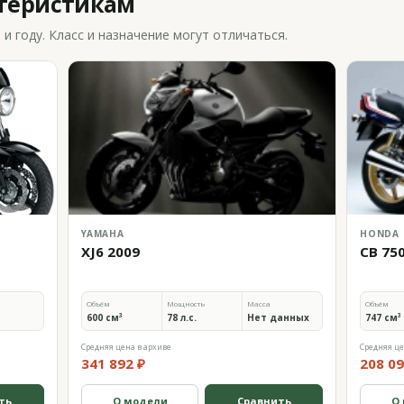
ктеристикам
 году. Класс и назначение могут отличаться.
YAMAHA
HONDA
XJ6 2009
CB 75
Объём
Мощность
Масса
Объём
600 см³
78 л.с.
Нет данных
747 см³
Средняя цена в архиве
Средняя це
341 892 ₽
208 09
ть
О модели
Сравнить
О