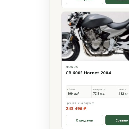
HONDA
CB 600F Hornet 2004
Объём
Мощность
Масса
599 см³
77,5 л.с.
182 кг
Средняя цена в архиве
243 496 ₽
О модели
Сравни