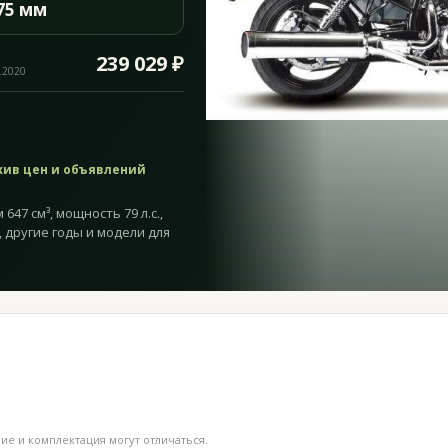
75 мм
239 029 ₽
.2020
хив цен и объявлений
647 см³, мощность 79 л.с.,
, другие годы и модели для
е и комплектация могут отличаться.