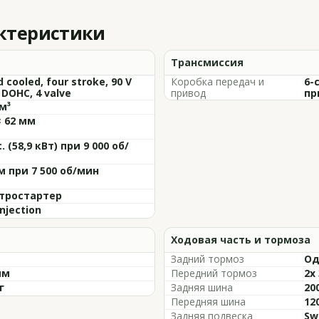
актеристики
Трансмиссия
d cooled, four stroke, 90 V
Коробка передач и
6-
 DOHC, 4 valve
привод
пр
м³
× 62 мм
с. (58,9 кВт) при 9 000 об/
м при 7 500 об/мин
тростартер
Injection
Ходовая часть и тормоза
Задний тормоз
Од
мм
Передний тормоз
2x
г
Задняя шина
20
Передняя шина
12
Задняя подвеска
Sw