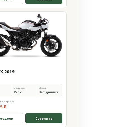
0X 2019
Мощность
Масса
75 л.с.
Нет данных
на в архиве
5 ₽
 модели
Сравнить