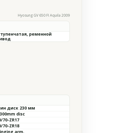
Hyosung GV 650 FI Aquila 2009
ступенчатая, ременной
ивод
ин диск 230 мм
 300mm disc
0/70-ZR17
0/70-ZR18
inging arm,