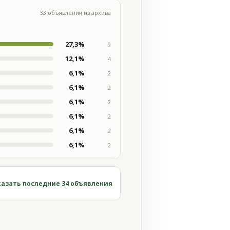
33 объявления из архива
27,3%
9
12,1%
4
6,1%
2
6,1%
2
6,1%
2
6,1%
2
6,1%
2
6,1%
2
азать последние 34 объявления