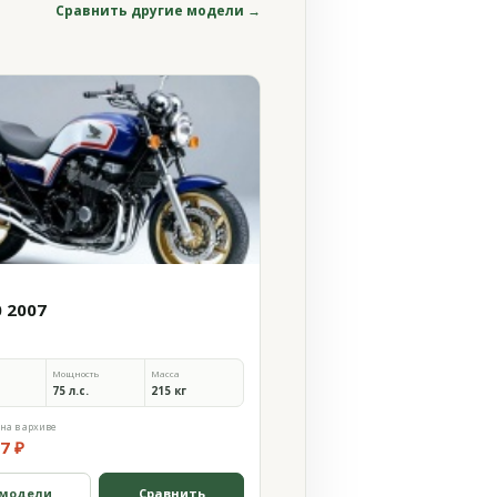
Сравнить другие модели →
0 2007
Мощность
Масса
75 л.с.
215 кг
на в архиве
7 ₽
 модели
Сравнить