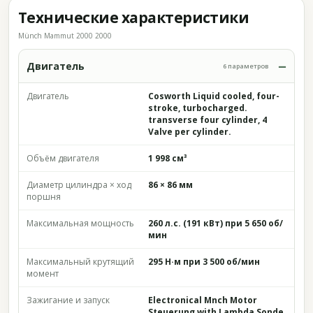
Технические характеристики
Münch Mammut 2000 2000
Двигатель
6 параметров
Двигатель
Cosworth Liquid cooled, four-
stroke, turbocharged.
transverse four cylinder, 4
Valve per cylinder.
Объём двигателя
1 998 см³
Диаметр цилиндра × ход
86 × 86 мм
поршня
Максимальная мощность
260 л.с. (191 кВт) при 5 650 об/
мин
Максимальный крутящий
295 Н·м при 3 500 об/мин
момент
Зажигание и запуск
Electronical Mnch Motor
Steuerung with Lambda Sonde