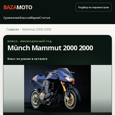
BAZA
MOTO
Подбор по параметрам
Сравнение
Классы
Марки
Статьи
Главная
Mammut 2000 2000
MÜNCH · 2000 МОДЕЛЬНЫЙ ГОД
Münch Mammut 2000 2000
Класс не указан в каталоге