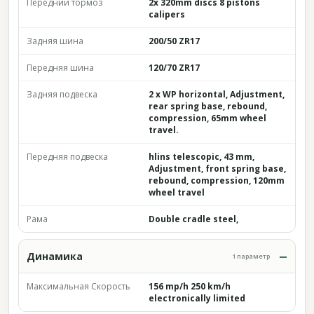
Передний тормоз
2x 320mm discs 8 pistons
calipers
Задняя шина
200/50 ZR17
Передняя шина
120/70 ZR17
Задняя подвеска
2 x WP horizontal, Adjustment,
rear spring base, rebound,
compression, 65mm wheel
travel.
Передняя подвеска
hlins telescopic, 43 mm,
Adjustment, front spring base,
rebound, compression, 120mm
wheel travel
Рама
Double cradle steel,
Динамика
1 параметр
Максимальная Скорость
156 mp/h 250 km/h
electronically limited