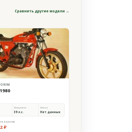
Сравнить другие модели →
ORINI
 1980
Мощность
Масса
39 л.с.
Нет данных
на в архиве
2 ₽