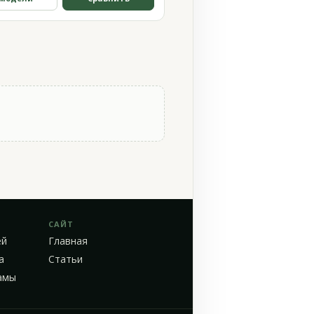
САЙТ
ей
Главная
а
Статьи
амы