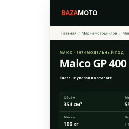
BAZA
MOTO
Главная
Марки мотоциклов
Mai
MAICO · 1974 МОДЕЛЬНЫЙ ГОД
Maico GP 400 
Класс не указан в каталоге
Объём
М
354 см³
5
Масса
Вы
106 кг
Н