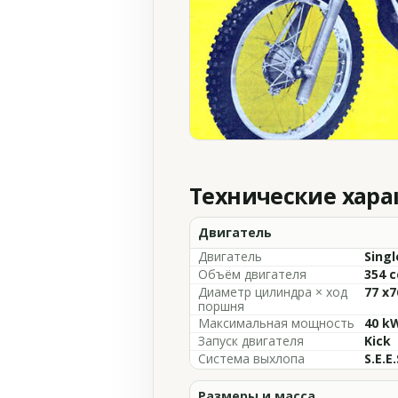
Технические хар
Двигатель
Двигатель
Singl
Объём двигателя
354 c
Диаметр цилиндра × ход
77 x
поршня
Максимальная мощность
40 kW
Запуск двигателя
Kick
Система выхлопа
S.E.E
Размеры и масса