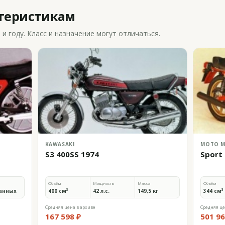
ктеристикам
 году. Класс и назначение могут отличаться.
KAWASAKI
MOTO M
S3 400SS 1974
Sport
Объём
Мощность
Масса
Объём
анных
400 см³
42 л.с.
149,5 кг
344 см³
Средняя цена в архиве
Средняя це
167 598 ₽
501 96