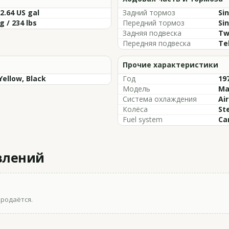
/2.64 US gal
Задний тормоз
Sin
g / 234 lbs
Передний тормоз
Sin
Задняя подвеска
Tw
Передняя подвеска
Te
Прочие характеристики
Yellow, Black
Год
197
Модель
Ma
Система охлаждения
Ai
Колёса
St
Fuel system
Ca
влений
продаётся.