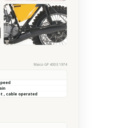
Maico GP 400 E 1974
Speed
ain
t , cable operated