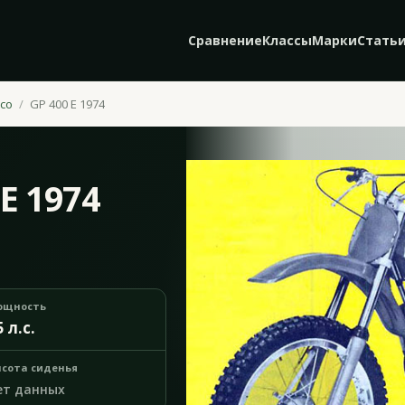
Сравнение
Классы
Марки
Стать
co
GP 400 E 1974
E 1974
ощность
5 л.с.
сота сиденья
ет данных