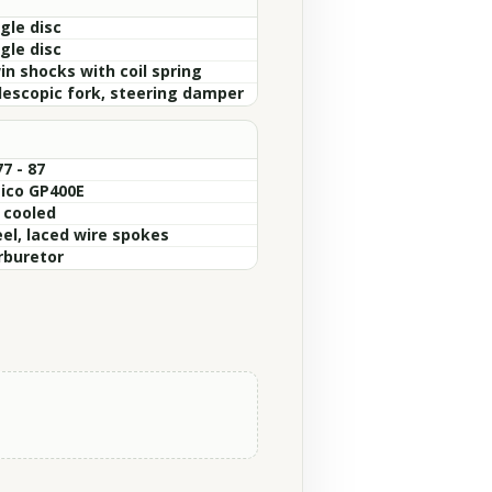
gle disc
gle disc
in shocks with coil spring
lescopic fork, steering damper
7 - 87
ico GP400E
r cooled
eel, laced wire spokes
rburetor