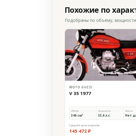
Похожие по хара
Подобраны по объёму, мощности и
MOTO GUZZI
V 35 1977
Объём
Мощность
Масса
346 см³
33,6 л.с.
Нет д
Средняя цена в архиве
145 472 ₽