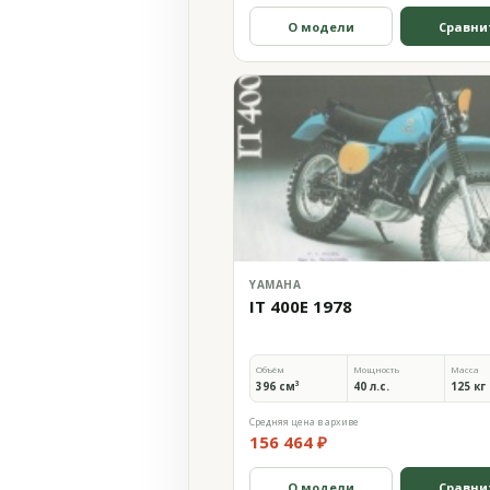
О модели
Сравни
YAMAHA
IT 400E 1978
Объём
Мощность
Масса
396 см³
40 л.с.
125 кг
Средняя цена в архиве
156 464 ₽
О модели
Сравни