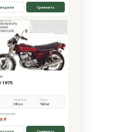
 модели
Сравнить
KI
0 1975
Мощность
Масса
38 л.с.
162 кг
на в архиве
8 ₽
 модели
Сравнить