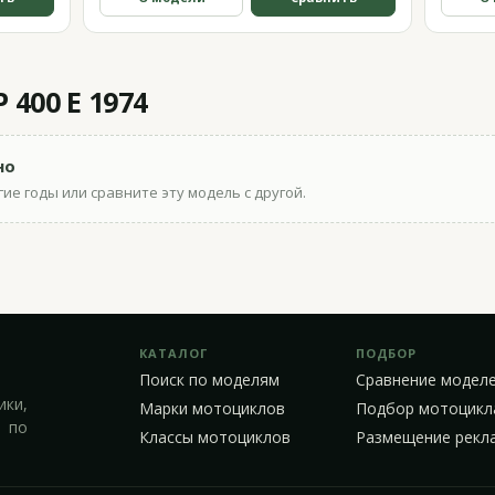
 400 E 1974
но
ие годы или сравните эту модель с другой.
КАТАЛОГ
ПОДБОР
Поиск по моделям
Сравнение модел
ики,
Марки мотоциклов
Подбор мотоцикл
 по
Классы мотоциклов
Размещение рекл