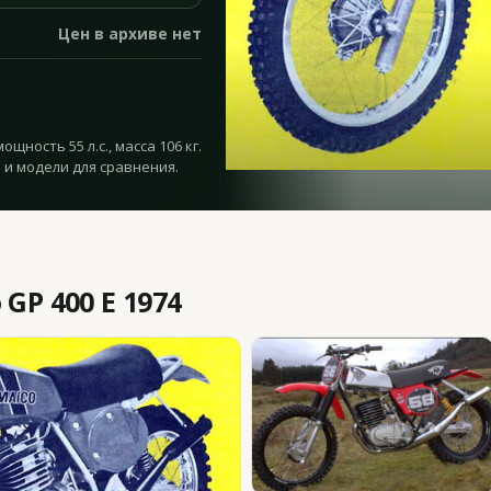
Цен в архиве нет
ощность 55 л.с., масса 106 кг.
 и модели для сравнения.
GP 400 E 1974