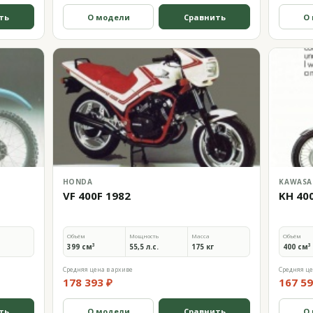
ть
О модели
Сравнить
О
HONDA
KAWASA
VF 400F 1982
KH 40
Объём
Мощность
Масса
Объём
399 см³
55,5 л.с.
175 кг
400 см³
Средняя цена в архиве
Средняя це
178 393 ₽
167 59
ть
О модели
Сравнить
О