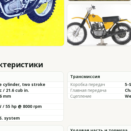
актеристики
Трансмиссия
e cylinder, two stroke
Коробка передач
5-
c / 21.6 cub in.
Главная передача
Ch
76 mm
Сцепление
We
 / 55 hp @ 8000 rpm
.S. system
Ходовая часть и тормоза