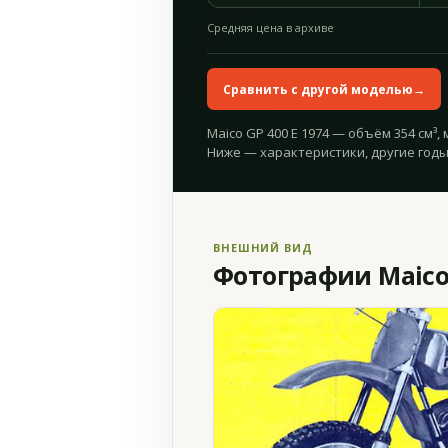
Средняя цена в архиве
Сравнить с другой моделью
→
Maico GP 400 E 1974 — объём 354 см³, м
Ниже — характеристики, другие годы
ВНЕШНИЙ ВИД
Фотографии Maico 