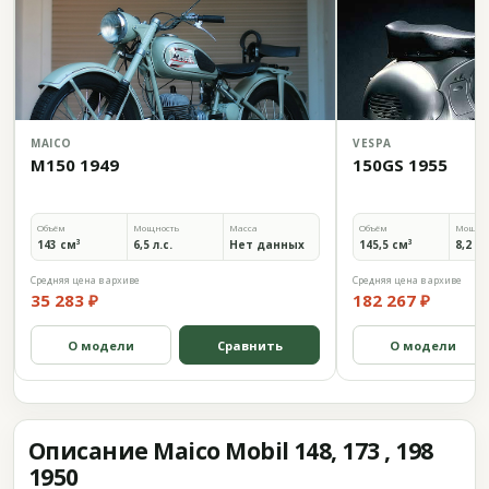
MAICO
VESPA
M150 1949
150GS 1955
Объём
Мощность
Масса
Объём
Мощно
143 см³
6,5 л.с.
Нет данных
145,5 см³
8,2 л.
Средняя цена в архиве
Средняя цена в архиве
35 283 ₽
182 267 ₽
О модели
Сравнить
О модели
Описание Maico Mobil 148, 173 , 198
1950