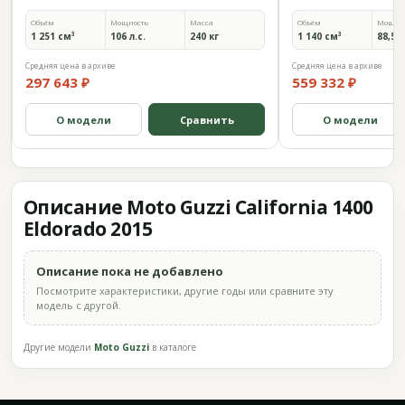
Объём
Мощность
Масса
Объём
Мощно
1 251 см³
106 л.с.
240 кг
1 140 см³
88,5 л
Средняя цена в архиве
Средняя цена в архиве
297 643 ₽
559 332 ₽
О модели
Сравнить
О модели
Описание Moto Guzzi California 1400
Eldorado 2015
Описание пока не добавлено
Посмотрите характеристики, другие годы или сравните эту
модель с другой.
Другие модели
Moto Guzzi
в каталоге