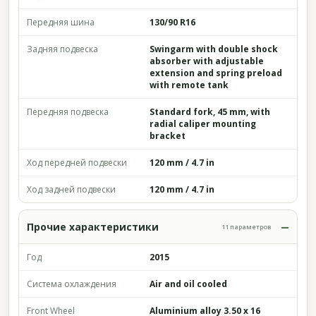
Передняя шина
130/90 R16
Задняя подвеска
Swingarm with double shock
absorber with adjustable
extension and spring preload
with remote tank
Передняя подвеска
Standard fork, 45 mm, with
radial caliper mounting
bracket
Ход передней подвески
120 mm / 4.7 in
Ход задней подвески
120 mm / 4.7 in
Прочие характеристики
11 параметров
Год
2015
Система охлаждения
Air and oil cooled
Front Wheel
Aluminium alloy 3.50 x 16