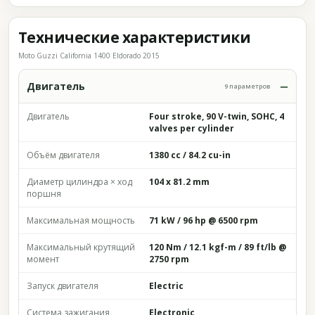
Технические характеристики
Moto Guzzi California 1400 Eldorado 2015
Двигатель
9 параметров
Двигатель
Four stroke, 90 V-twin, SOHC, 4
valves per cylinder
Объём двигателя
1380 cc / 84.2 cu-in
Диаметр цилиндра × ход
104 x 81.2 mm
поршня
Максимальная мощность
71 kW / 96 hp @ 6500 rpm
Максимальный крутящий
120 Nm / 12.1 kgf-m / 89 ft/lb @
момент
2750 rpm
Запуск двигателя
Electric
Система зажигания
Electronic