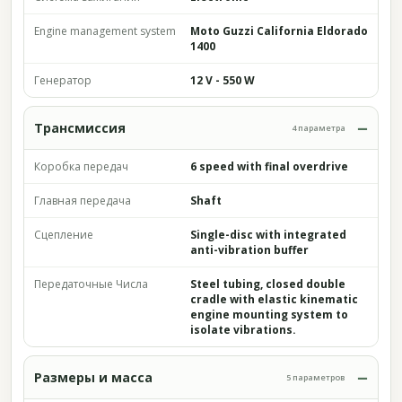
Engine management system
Moto Guzzi California Eldorado
1400
Генератор
12 V - 550 W
Трансмиссия
4 параметра
Коробка передач
6 speed with final overdrive
Главная передача
Shaft
Сцепление
Single-disc with integrated
anti-vibration buffer
Передаточные Числа
Steel tubing, closed double
cradle with elastic kinematic
engine mounting system to
isolate vibrations.
Размеры и масса
5 параметров