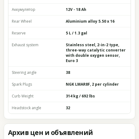
Аккумулятор
12V - 18 Ah
Rear Wheel
Aluminium alloy 5.50 x 16
Reserve
5 L / 1.3 gal
Exhaust system
Stainless steel, 2-in-2 type,
three-way catalytic converter
with double oxygen sensor,
Euro 3
Steering angle
38
Spark Plugs
NGK LMAR8F, 2 per cylinder
Curb Weight
314 kg / 692 lbs
Headstock angle
32
Архив цен и объявлений