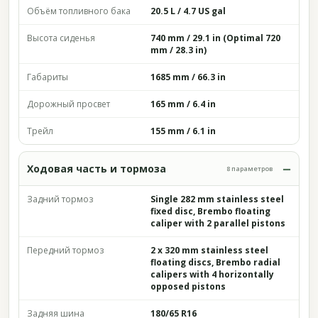
Объём топливного бака
20.5 L / 4.7 US gal
Высота сиденья
740 mm / 29.1 in (Optimal 720
mm / 28.3 in)
Габариты
1685 mm / 66.3 in
Дорожный просвет
165 mm / 6.4 in
Трейл
155 mm / 6.1 in
Ходовая часть и тормоза
8 параметров
Задний тормоз
Single 282 mm stainless steel
fixed disc, Brembo floating
caliper with 2 parallel pistons
Передний тормоз
2 x 320 mm stainless steel
floating discs, Brembo radial
calipers with 4 horizontally
opposed pistons
Задняя шина
180/65 R16