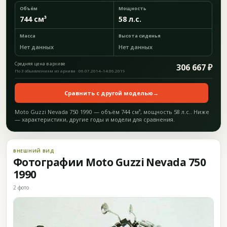
Объём
Мощность
744 см³
58 л.с.
Масса
Высота сиденья
Нет данных
Нет данных
Средняя цена в архиве
306 667 ₽
По 3 объявлениям из архива · 06.07.2014–14.06.2019
Сравнить с другой моделью
→
Moto Guzzi Nevada 750 1990 — объём 744 см³, мощность 58 л.с.. Ниже
— характеристики, другие годы и модели для сравнения.
ВНЕШНИЙ ВИД
Фотографии Moto Guzzi Nevada 750
1990
2 фото