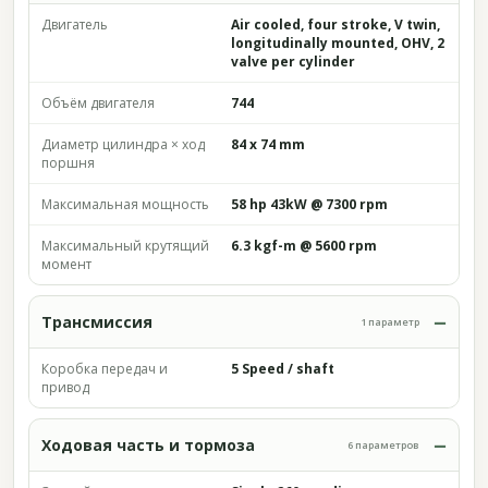
Двигатель
Air cooled, four stroke, V twin,
longitudinally mounted, OHV, 2
valve per cylinder
Объём двигателя
744
Диаметр цилиндра × ход
84 x 74 mm
поршня
Максимальная мощность
58 hp 43kW @ 7300 rpm
Максимальный крутящий
6.3 kgf-m @ 5600 rpm
момент
Трансмиссия
1 параметр
Коробка передач и
5 Speed / shaft
привод
Ходовая часть и тормоза
6 параметров