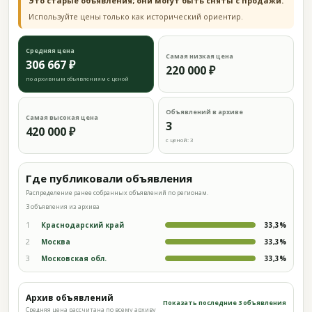
Это старые объявления; они могут быть сняты с продажи.
Используйте цены только как исторический ориентир.
Средняя цена
Самая низкая цена
306 667 ₽
220 000 ₽
по архивным объявлениям с ценой
Объявлений в архиве
Самая высокая цена
3
420 000 ₽
с ценой: 3
Где публиковали объявления
Распределение ранее собранных объявлений по регионам.
3 объявления из архива
1
Краснодарский край
33,3%
2
Москва
33,3%
3
Московская обл.
33,3%
Архив объявлений
Показать последние 3 объявления
Средняя цена рассчитана по всему архиву