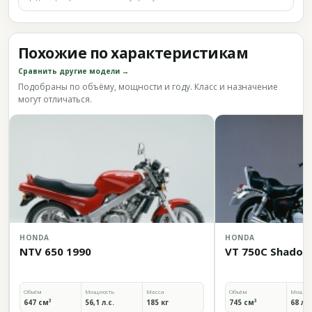
Похожие по характеристикам
Сравнить другие модели →
Подобраны по объёму, мощности и году. Класс и назначение
могут отличаться.
HONDA
HONDA
NTV 650 1990
VT 750C Shadow
Объём
Мощность
Масса
Объём
Мощно
647 см³
56,1 л.с.
185 кг
745 см³
68 л.с