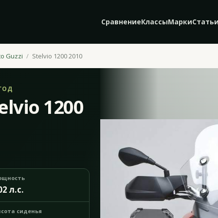
Сравнение
Классы
Марки
Стать
o Guzzi
Stelvio 1200 2010
ГОД
elvio 1200
ощность
02 л.с.
сота сиденья