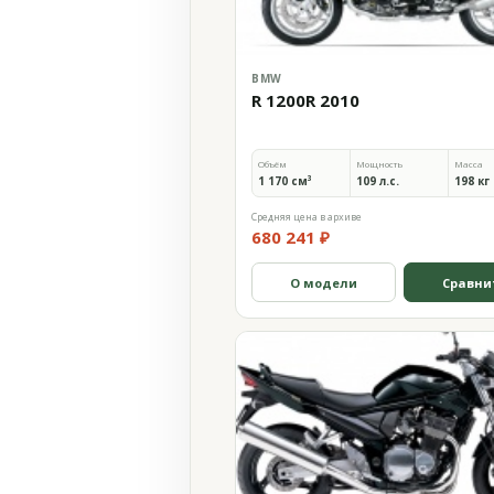
BMW
R 1200R 2010
Объём
Мощность
Масса
1 170 см³
109 л.с.
198 кг
Средняя цена в архиве
680 241 ₽
О модели
Сравни