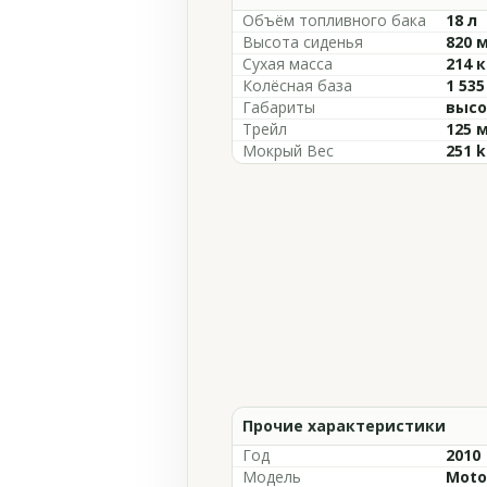
Объём топливного бака
18 л
Высота сиденья
820 
Сухая масса
214 к
Колёсная база
1 53
Габариты
высо
Трейл
125 
Мокрый Вес
251 k
Прочие характеристики
Год
2010
Модель
Moto 