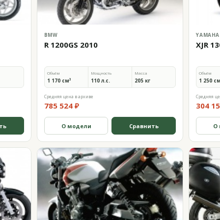
BMW
YAMAHA
R 1200GS 2010
XJR 13
Объём
Мощность
Масса
Объём
1 170 см³
110 л.с.
205 кг
1 250 с
Средняя цена в архиве
Средняя це
785 524 ₽
304 15
ть
О модели
Сравнить
О