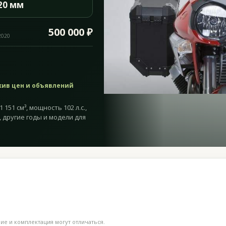
20 мм
500 000 ₽
2020
хив цен и объявлений
 151 см³, мощность 102 л.с.,
, другие годы и модели для
е и комплектация могут отличаться.