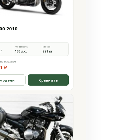
00 2010
Мощность
Масса
м³
106 л.с.
221 кг
на в архиве
1 ₽
 модели
Сравнить