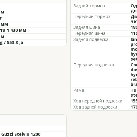
Задний тормоз
Од
дв
мм
Передний тормоз
Дв
г
че
5 мм
Задняя шина
18
та 1 430 мм
Передняя шина
11
мм
Задняя подвеска
Si
g / 553.3 ;b
pr
mo
hy
se
Передняя подвеска
Co
do
hy
re
bra
Рама
Tub
st
Ход передней подвески
15
Ход задней подвески
17
Guzzi Stelvio 1200