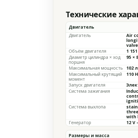
Технические хар
Двигатель
Двигатель
Air c
longi
valve
Объём двигателя
1 151
Диаметр цилиндра × ход
95 × 
поршня
Максимальная мощность
102 л
Максимальный крутящий
110 
момент
Запуск двигателя
Элек
Система зажигания
Induc
contr
ignit
Система выхлопа
stain
three
with
Генератор
12 V 
Размеры и масса