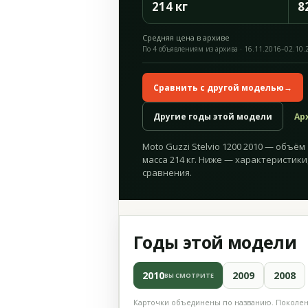
214 кг
8
Средняя цена в архиве
По 4 объявлениям из архива · 16.11.2016–02.10.
Сравнить с другой моделью
→
Другие годы этой модели
Ар
Moto Guzzi Stelvio 1200 2010 — объём 1
масса 214 кг. Ниже — характеристики
сравнения.
Годы этой модели
2010
2009
2008
ВЫ СМОТРИТЕ
Карточки объединены по названию. Поколени