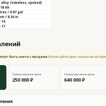
 alloy (tubeless, spoked)
 18 Ah
itres / 0.87 gal
m / 8.26 in
x 19
x 17
влений
могут быть сняты с продажи.
Используйте цены только как истори
Самая низкая цена
Самая высокая цена
250 000 ₽
640 000 ₽
вления