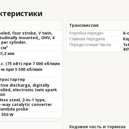
актеристики
Трансмиссия
ooled, four stroke, V twin,
Коробка передач
6-
tudinally mounted,, OHV, 4
Главная передача
Ка
 per cylinder.
Передаточные Числа
1st
 см³
4th
81,2 мм
.с. (75 кВт) при 7 000 об/мин
Н·м при 5 500 об/мин
тростартер
tive discharge, digitally
olled, electronic twin spark
ion
less steel, 2-in-1 type,
-way catalytic converter
 lambda probe
- 550 W
Ходовая часть и тормоза