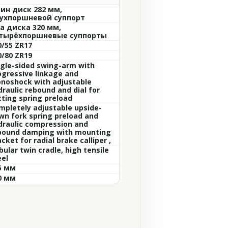
ин диск 282 мм,
ухпоршневой суппорт
а диска 320 мм,
тырёхпоршневые суппорты
0/55 ZR17
0/80 ZR19
ngle-sided swing-arm with
ogressive linkage and
noshock with adjustable
draulic rebound and dial for
tting spring preload
mpletely adjustable upside-
wn fork spring preload and
draulic compression and
bound damping with mounting
cket for radial brake calliper ,
ular twin cradle, high tensile
eel
5 мм
0 мм