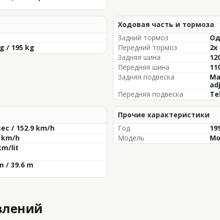
Ходовая часть и тормоза
Задний тормоз
Од
g / 195 kg
Передний тормоз
2x
Задняя шина
12
Передняя шина
11
Задняя подвеска
Ma
ad
Передняя подвеска
Te
Прочие характеристики
sec / 152.9 km/h
Год
19
8 km/h
Модель
Mo
km/lit
m / 39.6 m
влений