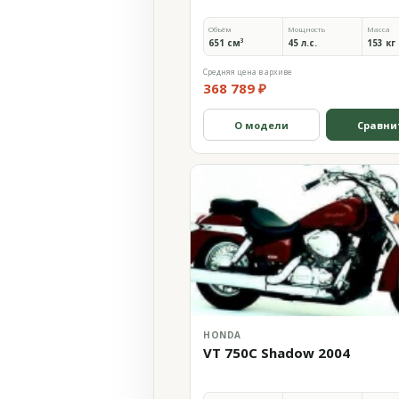
Объём
Мощность
Масса
651 см³
45 л.с.
153 кг
Средняя цена в архиве
368 789 ₽
О модели
Сравни
HONDA
VT 750C Shadow 2004