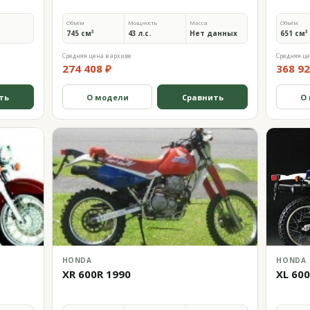
Объём
Мощность
Масса
Объём
745 см³
43 л.с.
Нет данных
651 см³
Средняя цена в архиве
Средняя це
274 408 ₽
368 92
ть
О модели
Сравнить
О
HONDA
HONDA
XR 600R 1990
XL 60