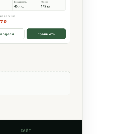
Мощность
Масса
45 л.с.
145 кг
на в архиве
7 ₽
 модели
Сравнить
САЙТ