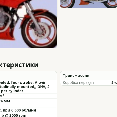
актеристики
Трансмиссия
ooled, four stroke, V twin,
Коробка передач
5-
tudinally mounted,, OHV, 2
 per cylinder.
м³
74 мм
с. при 6 600 об/мин
-lb @ 3000 rpm