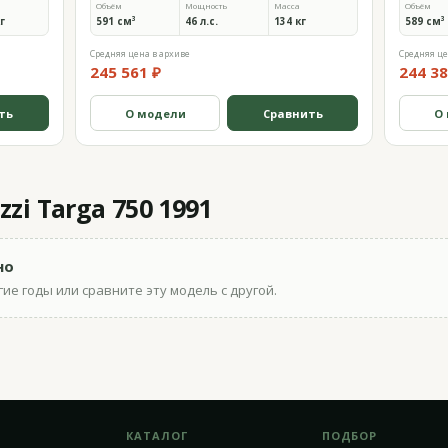
Объём
Мощность
Масса
Объём
кг
591 см³
46 л.с.
134 кг
589 см³
Средняя цена в архиве
Средняя це
245 561 ₽
244 38
ть
О модели
Сравнить
О
zi Targa 750 1991
но
ие годы или сравните эту модель с другой.
КАТАЛОГ
ПОДБОР