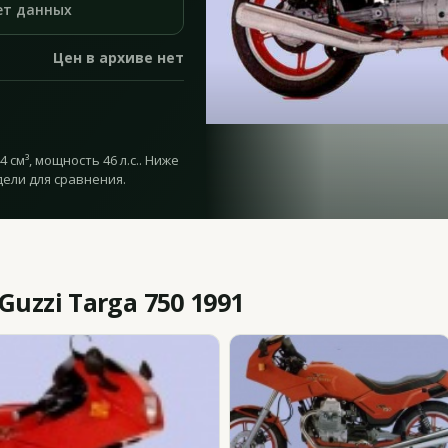
ет данных
Цен в архиве нет
 см³, мощность 46 л.с.. Ниже
дели для сравнения.
uzzi Targa 750 1991