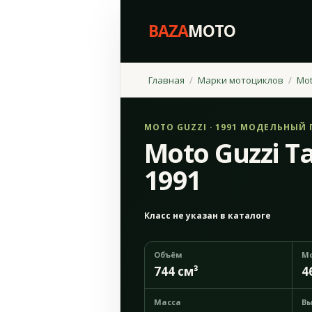
BAZA
MOTO
Главная
Марки мотоциклов
Mot
MOTO GUZZI · 1991 МОДЕЛЬНЫЙ 
Moto Guzzi T
1991
Класс не указан в каталоге
Объём
М
744 см³
4
Масса
Вы