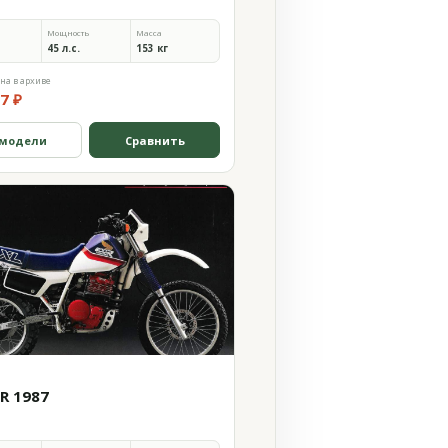
Мощность
Масса
45 л.с.
153 кг
на в архиве
7 ₽
 модели
Сравнить
0R 1987