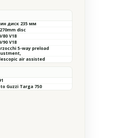
ин диск 235 мм
 270mm disc
0/80 V18
0/90 V18
rzocchi 5-way preload
justment,
lescopic air assisted
91
to Guzzi Targa 750