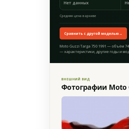
Нет данных
Н
Средняя цена в архиве
Сравнить с другой моделью
→
Moto Guzzi Targa 750 1991 — объём 744
— характеристики, другие годы и мо
ВНЕШНИЙ ВИД
Фотографии Moto G