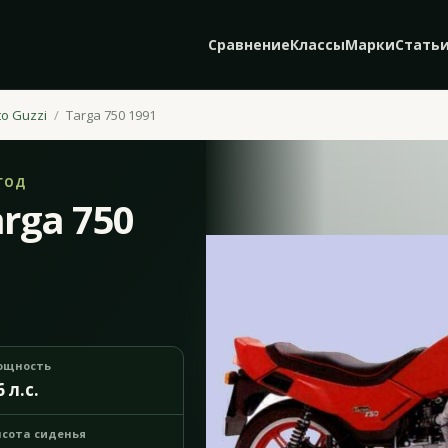
Сравнение
Классы
Марки
Стать
o Guzzi
Targa 750 1991
ГОД
arga 750
ощность
6 л.с.
сота сиденья