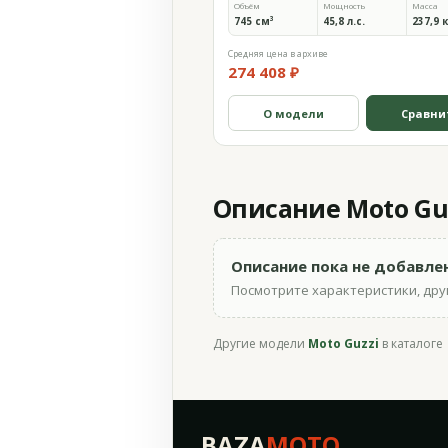
Объём
Мощность
Масса
745 см³
45,8 л.с.
237,9 
Средняя цена в архиве
274 408 ₽
О модели
Сравни
Описание Moto Guz
Описание пока не добавле
Посмотрите характеристики, друг
Другие модели
Moto Guzzi
в каталоге
BAZA
MOTO