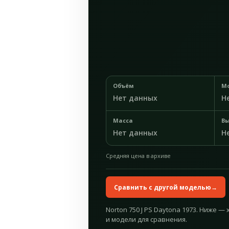
Объём
М
Нет данных
Н
Масса
Вы
Нет данных
Н
Средняя цена в архиве
Сравнить с другой моделью
→
Norton 750 J PS Daytona 1973. Ниже —
и модели для сравнения.