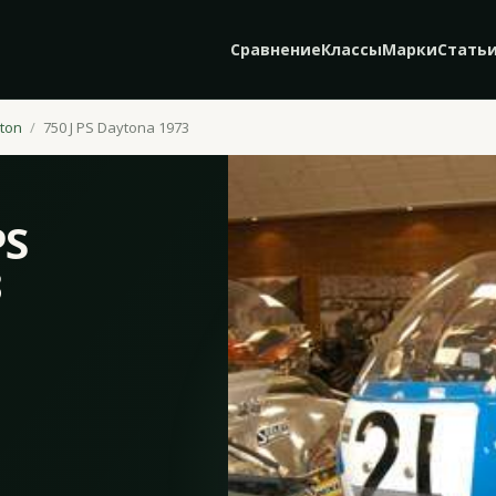
Сравнение
Классы
Марки
Стать
ton
750 J PS Daytona 1973
PS
3