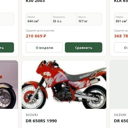
R30 2003
KLR 6
Объём
Мощность
Масса
Объём
644 см³
53 л.с.
137 кг
651 см³
Средняя цена в архиве
Средняя це
210 669 ₽
368 78
ть
О модели
Сравнить
О
SUZUKI
SUZUKI
DR 650RS 1990
DR 650