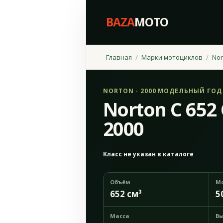
BAZA
MOTO
Главная
Марки мотоциклов
Nor
NORTON · 2000 МОДЕЛЬНЫЙ ГОД
Norton C 652
2000
Класс не указан в каталоге
Объём
М
652 см³
5
Масса
Вы