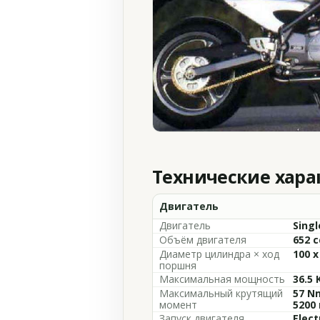
Технические хар
Двигатель
Двигатель
Singl
Объём двигателя
652 c
Диаметр цилиндра × ход
100 
поршня
Максимальная мощность
36.5 
Максимальный крутящий
57 Nm
момент
5200
Запуск двигателя
Elect