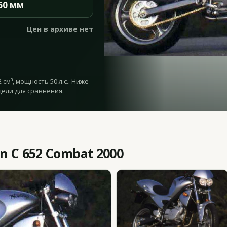
60 мм
Цен в архиве нет
см³, мощность 50 л.с.. Ниже
дели для сравнения.
 C 652 Combat 2000