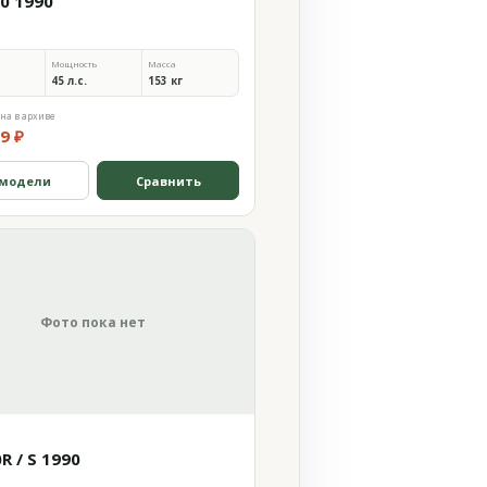
50 1990
Мощность
Масса
45 л.с.
153 кг
на в архиве
9 ₽
 модели
Сравнить
Фото пока нет
R / S 1990