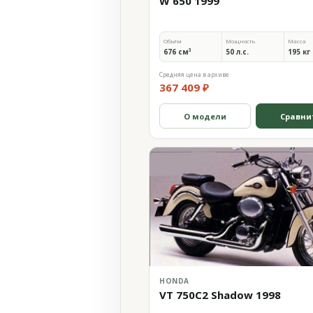
W 650 1999
Объём
Мощность
Масса
676 см³
50 л.с.
195 кг
Средняя цена в архиве
367 409 ₽
О модели
Сравни
HONDA
VT 750C2 Shadow 1998