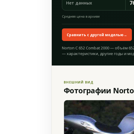
7
Нет данных
Средняя цена в архиве
Сравнить с другой моделью
→
Norton C 652 Combat 2000 — объём 652 
— характеристики, другие годы и мо
ВНЕШНИЙ ВИД
Фотографии Norton