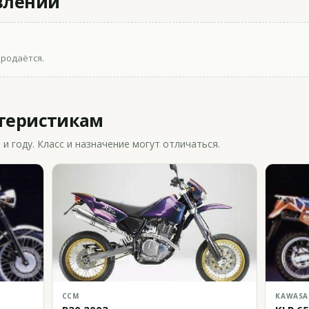
влений
продаётся.
ктеристикам
 году. Класс и назначение могут отличаться.
CCM
KAWASA