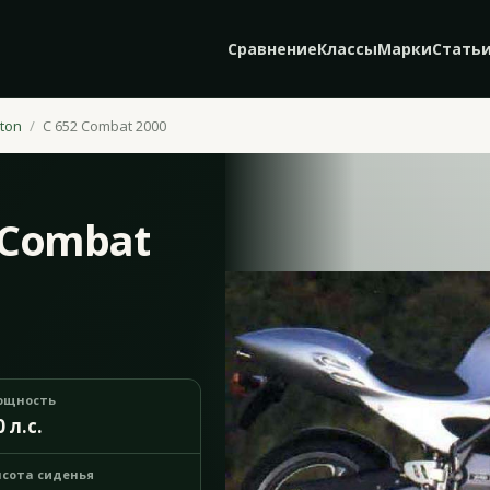
Сравнение
Классы
Марки
Стать
ton
C 652 Combat 2000
 Combat
ощность
0 л.с.
сота сиденья