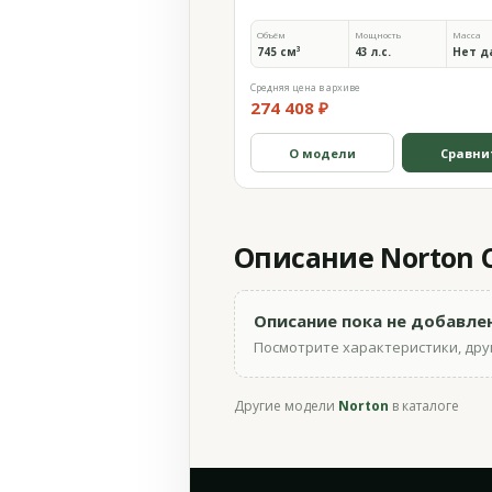
Объём
Мощность
Масса
745 см³
43 л.с.
Нет д
Средняя цена в архиве
274 408 ₽
О модели
Сравни
Описание Norton C
Описание пока не добавле
Посмотрите характеристики, друг
Другие модели
Norton
в каталоге