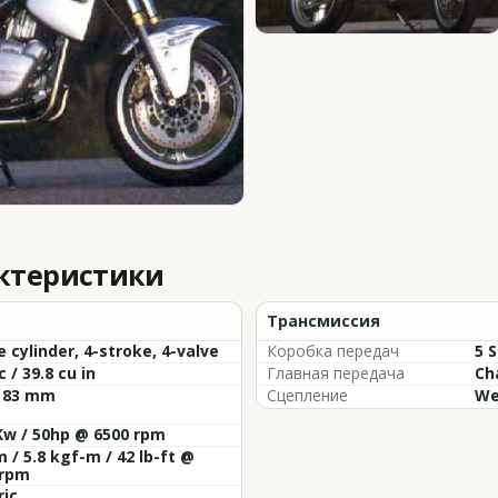
актеристики
Трансмиссия
e cylinder, 4-stroke, 4-valve
Коробка передач
5 
c / 39.8 cu in
Главная передача
Ch
x 83 mm
Сцепление
We
Kw / 50hp @ 6500 rpm
 / 5.8 kgf-m / 42 lb-ft @
 rpm
ric