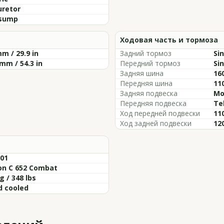
uretor
sump
Ходовая часть и тормоза
m / 29.9 in
Задний тормоз
Si
mm / 54.3 in
Передний тормоз
Si
Задняя шина
16
Передняя шина
11
Задняя подвеска
Mo
Передняя подвеска
Te
Ход передней подвески
110
Ход задней подвески
120
-01
on C 652 Combat
g / 348 lbs
d cooled