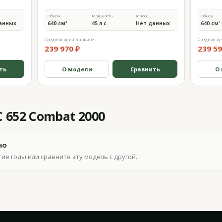
Объём
Мощность
Масса
Объём
анных
640 см³
45 л.с.
Нет данных
640 см³
Средняя цена в архиве
Средняя це
239 970 ₽
239 59
ть
О модели
Сравнить
О
 652 Combat 2000
но
ие годы или сравните эту модель с другой.