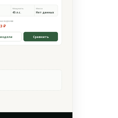
Мощность
Масса
45 л.с.
Нет данных
на в архиве
3 ₽
 модели
Сравнить