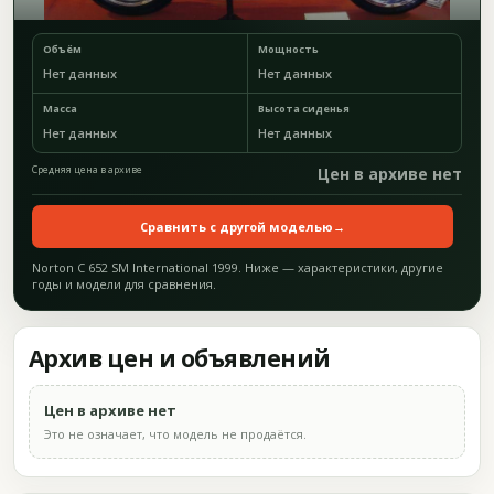
Объём
Мощность
Нет данных
Нет данных
Масса
Высота сиденья
Нет данных
Нет данных
Средняя цена в архиве
Цен в архиве нет
Сравнить с другой моделью
→
Norton C 652 SM International 1999. Ниже — характеристики, другие
годы и модели для сравнения.
Архив цен и объявлений
Цен в архиве нет
Это не означает, что модель не продаётся.