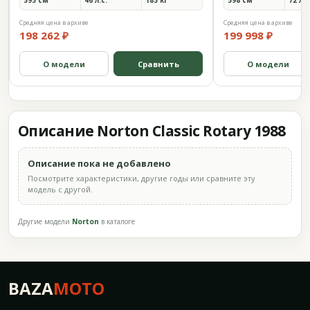
595 см³
46 л.с.
185 кг
598 см³
72 л.с
Средняя цена в архиве
Средняя цена в архиве
198 262 ₽
199 998 ₽
О модели
Сравнить
О модели
Описание Norton Classic Rotary 1988
Описание пока не добавлено
Посмотрите характеристики, другие годы или сравните эту
модель с другой.
Другие модели
Norton
в каталоге
BAZA
MOTO