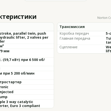
актеристики
Norton C
Трансмиссия
stroke, parallel twin, push
Коробка передач
5-
hydraulic lifter, 2 valves per
Главная передача
Tub
der
ta
м³
Сцепление
We
79 мм
lif
с. (59,7 кВт) при 6 500 об/
1
м при 5 200 об/мин
тростартер
ronic
injected
sump
ple 3 way catalytic
rter, Euro 3 compliant