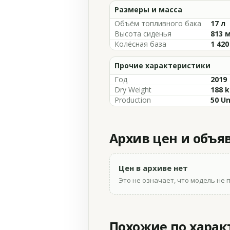
Размеры и масса
Объём топливного бака
17 л
Высота сиденья
813 
Колёсная база
1 42
Прочие характеристики
Год
2019
Dry Weight
188 k
Production
50 Un
Архив цен и объя
Цен в архиве нет
Это не означает, что модель не 
Похожие по хара