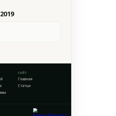
 2019
САЙТ
ей
Главная
а
Статьи
амы