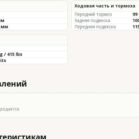
Ходовая часть и тормоза
Передний тормоз
99 
мм
Задняя подвеска
10
0 мм
Передняя подвеска
11
g / 415 lbs
its
влений
продаётся.
ктеристикам