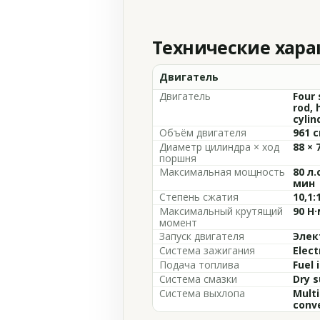
Технические хар
Двигатель
Двигатель
Four 
rod, 
cylin
Объём двигателя
961 с
Диаметр цилиндра × ход
88 × 
поршня
Максимальная мощность
80 л.
мин
Степень сжатия
10,1:
Максимальный крутящий
90 Н·
момент
Запуск двигателя
Элек
Система зажигания
Elect
Подача топлива
Fuel 
Система смазки
Dry 
Система выхлопа
Multi
conve