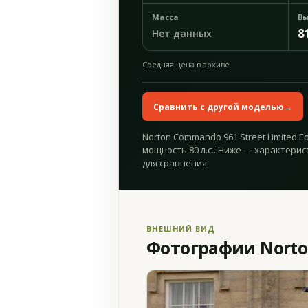
Масса
Вы
8
Нет данных
Средняя цена в архиве
Сравнить с другой моделью
→
Norton Commando 961 Street Limited Ed
мощность 80 л.с.. Ниже — характерис
для сравнения.
ВНЕШНИЙ ВИД
Фотографии Norton