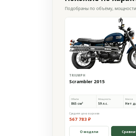
Подобраны по объёму, мощности и
TRIUMPH
Scrambler 2015
Объём
Мощность
Масса
865 см³
59 л.с.
Нет д
Средняя цена в архиве
567 783 ₽
О модели
Сравни