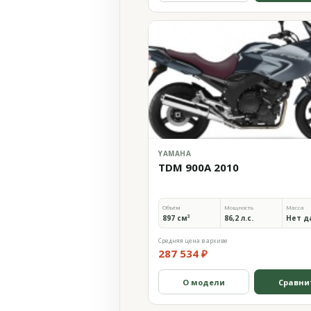
YAMAHA
TDM 900A 2010
Объём
Мощность
Масса
897 см³
86,2 л.с.
Нет д
Средняя цена в архиве
287 534 ₽
О модели
Сравни