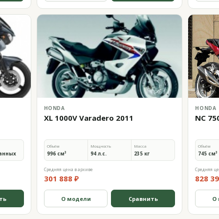
HONDA
HONDA
XL 1000V Varadero 2011
NC 75
Объём
Мощность
Масса
Объём
анных
996 см³
94 л.с.
235 кг
745 см³
Средняя цена в архиве
Средняя це
301 888 ₽
828 39
ть
О модели
Сравнить
О