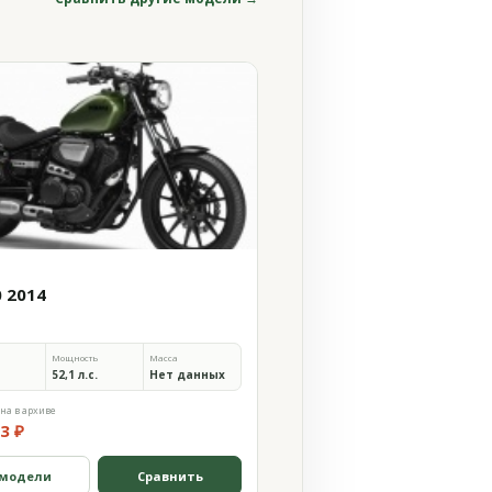
0 2014
Мощность
Масса
52,1 л.с.
Нет данных
на в архиве
3 ₽
 модели
Сравнить