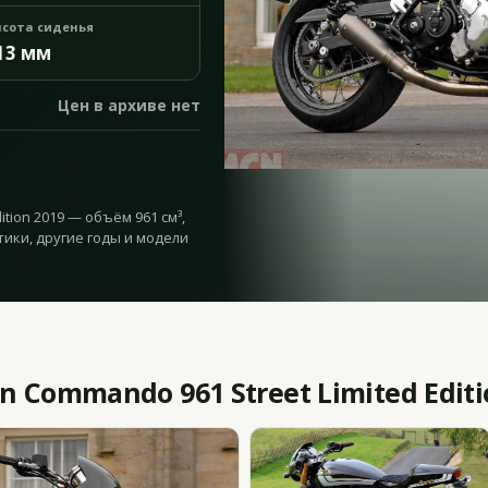
сота сиденья
13 мм
Цен в архиве нет
ition 2019 — объём 961 см³,
тики, другие годы и модели
 Commando 961 Street Limited Editi