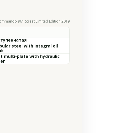
ommando 961 Street Limited Edition 2019
ступенчатая
ular steel with integral oil
nk
t multi-plate with hydraulic
ter