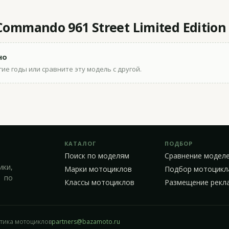
ommando 961 Street Limited Edition
но
ие годы или сравните эту модель с другой.
КАТАЛОГ
ПОДБОР
Поиск по моделям
Сравнение модел
ики,
Марки мотоциклов
Подбор мотоцикл
 по
Классы мотоциклов
Размещение рекл
стика мотоциклов
partners@bazamoto.ru