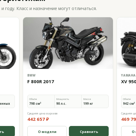
 году. Класс и назначение могут отличаться.
BMW
YAMAHA
F 800R 2017
XV 95
Объём
Мощность
Масса
Объём
анных
798 см³
90 л.с.
199 кг
942 см³
Средняя цена в архиве
Средняя це
442 657 ₽
469 79
ть
О модели
Сравнить
О