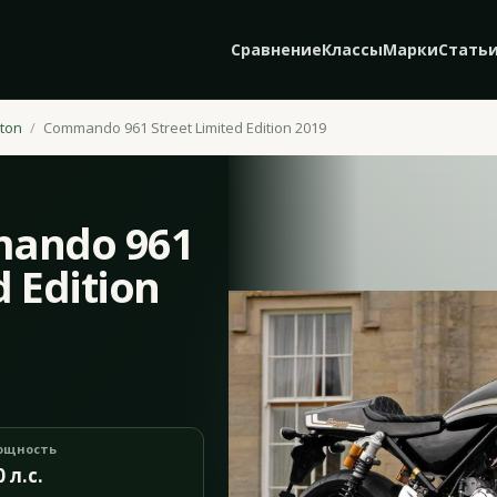
Сравнение
Классы
Марки
Стать
ton
Commando 961 Street Limited Edition 2019
ando 961
d Edition
ощность
0 л.с.