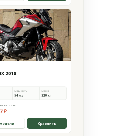
0X 2018
Мощность
Масса
54 л.с.
220 кг
на в архиве
7 ₽
 модели
Сравнить