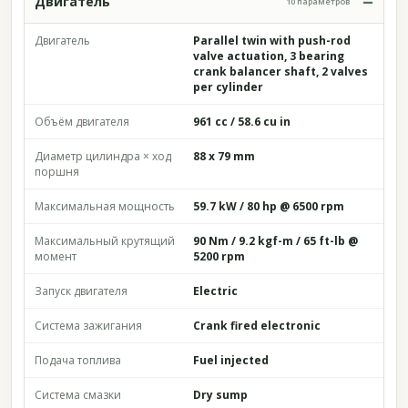
Двигатель
10 параметров
Двигатель
Parallel twin with push-rod
valve actuation, 3 bearing
crank balancer shaft, 2 valves
per cylinder
Объём двигателя
961 cc / 58.6 cu in
Диаметр цилиндра × ход
88 x 79 mm
поршня
Максимальная мощность
59.7 kW / 80 hp @ 6500 rpm
Максимальный крутящий
90 Nm / 9.2 kgf-m / 65 ft-lb @
момент
5200 rpm
Запуск двигателя
Electric
Система зажигания
Crank fired electronic
Подача топлива
Fuel injected
Система смазки
Dry sump