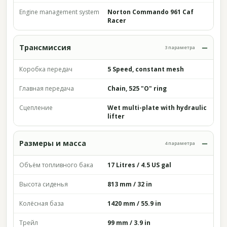
Engine management system
Norton Commando 961 Caf
Racer
Трансмиссия
3 параметра
Коробка передач
5 Speed, constant mesh
Главная передача
Chain, 525 "O" ring
Сцепление
Wet multi-plate with hydraulic
lifter
Размеры и масса
4 параметра
Объём топливного бака
17 Litres / 4.5 US gal
Высота сиденья
813 mm / 32 in
Колёсная база
1420 mm / 55.9 in
Трейл
99 mm / 3.9 in