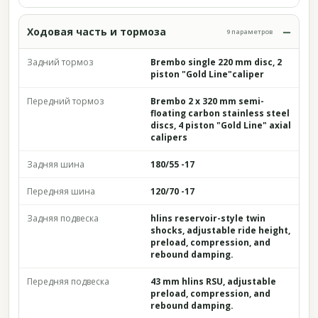
Ходовая часть и тормоза
9 параметров
Задний тормоз
Brembo single 220 mm disc, 2
piston "Gold Line"caliper
Передний тормоз
Brembo 2 x 320 mm semi-
floating carbon stainless steel
discs, 4 piston "Gold Line" axial
calipers
Задняя шина
180/55 -17
Передняя шина
120/70 -17
Задняя подвеска
hlins reservoir-style twin
shocks, adjustable ride height,
preload, compression, and
rebound damping.
Передняя подвеска
43 mm hlins RSU, adjustable
preload, compression, and
rebound damping.