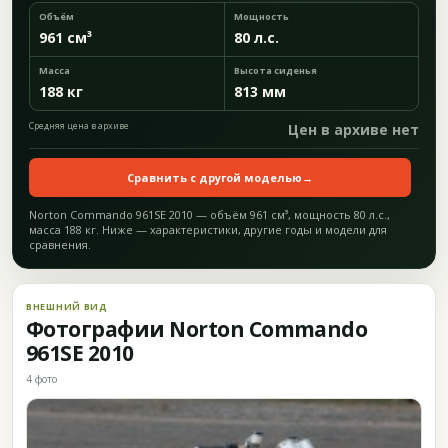
Объём
Мощность
961 см³
80 л.с.
Масса
Высота сиденья
188 кг
813 мм
Средняя цена в архиве
Цен в архиве нет
Сравнить с другой моделью
→
Norton Commando 961SE 2010 — объём 961 см³, мощность 80 л.с.,
масса 188 кг. Ниже — характеристики, другие годы и модели для
сравнения.
ВНЕШНИЙ ВИД
Фотографии Norton Commando
961SE 2010
4 фото