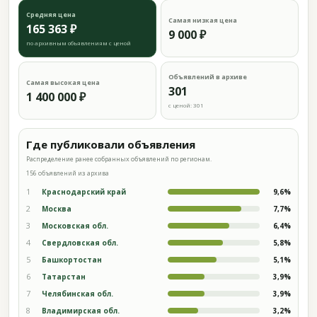
Средняя цена
Самая низкая цена
165 363 ₽
9 000 ₽
по архивным объявлениям с ценой
Объявлений в архиве
Самая высокая цена
301
1 400 000 ₽
с ценой: 301
Где публиковали объявления
Распределение ранее собранных объявлений по регионам.
156 объявлений из архива
1
Краснодарский край
9,6%
2
Москва
7,7%
3
Московская обл.
6,4%
4
Свердловская обл.
5,8%
5
Башкортостан
5,1%
6
Татарстан
3,9%
7
Челябинская обл.
3,9%
8
Владимирская обл.
3,2%