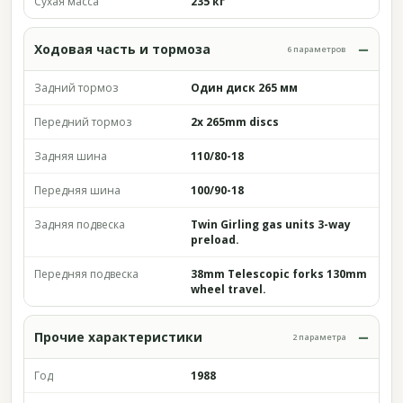
Сухая масса
235 кг
Ходовая часть и тормоза
6 параметров
Задний тормоз
Один диск 265 мм
Передний тормоз
2x 265mm discs
Задняя шина
110/80-18
Передняя шина
100/90-18
Задняя подвеска
Twin Girling gas units 3-way
preload.
Передняя подвеска
38mm Telescopic forks 130mm
wheel travel.
Прочие характеристики
2 параметра
Год
1988