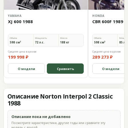
YAMAHA
HONDA
XJ 600 1988
CBR 600F 1989
Объём
Мощность
Масса
Объём
Мощно
598 см³
72 л.с.
188 кг
598 см³
85 л.с
Средняя цена в архиве
Средняя цена в архиве
199 998 ₽
289 273 ₽
О модели
Сравнить
О модели
Описание Norton Interpol 2 Classic
1988
Описание пока не добавлено
Посмотрите характеристики, другие годы или сравните эту
модель с другой.