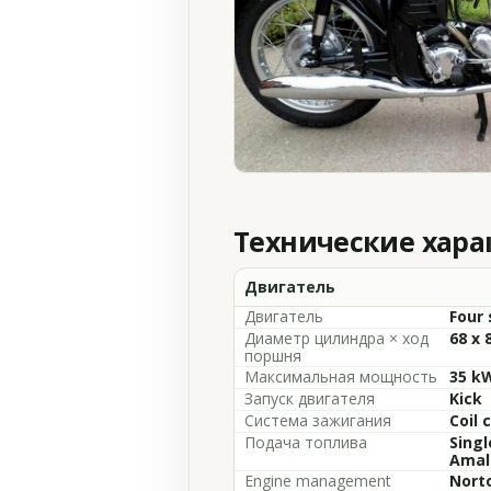
Технические хар
Двигатель
Двигатель
Four 
Диаметр цилиндра × ход
68 x
поршня
Максимальная мощность
35 kW
Запуск двигателя
Kick
Система зажигания
Coil 
Подача топлива
Singl
Amal
Engine management
Nort