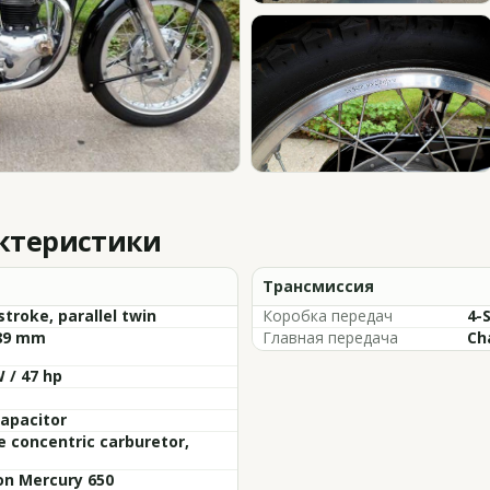
актеристики
Трансмиссия
stroke, parallel twin
Коробка передач
4-
 89 mm
Главная передача
Ch
 / 47 hp
capacitor
e concentric carburetor,
on Mercury 650