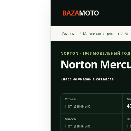
BAZA
MOTO
Главная
Марки мотоциклов
Nor
NORTON · 1968 МОДЕЛЬНЫЙ ГОД
Norton Mercu
Класс не указан в каталоге
Объём
М
4
Нет данных
Масса
Вы
Нет данных
Н