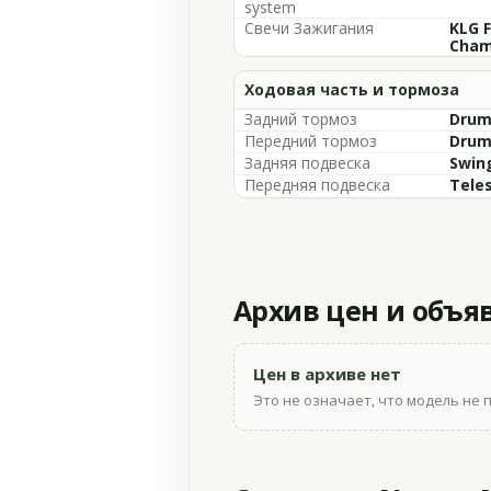
system
Свечи Зажигания
KLG F
Cham
Ходовая часть и тормоза
Задний тормоз
Dru
Передний тормоз
Drum,
Задняя подвеска
Swin
Передняя подвеска
Teles
Архив цен и объя
Цен в архиве нет
Это не означает, что модель не 