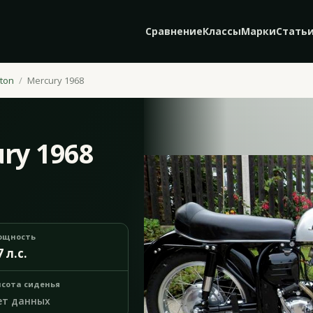
Сравнение
Классы
Марки
Стать
ton
Mercury 1968
ry 1968
ощность
7 л.с.
сота сиденья
ет данных