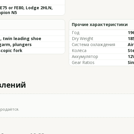
E75 or FE80, Lodge 2HLN,
pion N5
Прочие характеристики
m
Год
196
 twin leading shoe
Dry Weight
185
garm, plungers
Система охлаждения
Ai
copic fork
Колёса
St
Аккумулятор
12
Gear Ratios
Si
влений
продаётся.