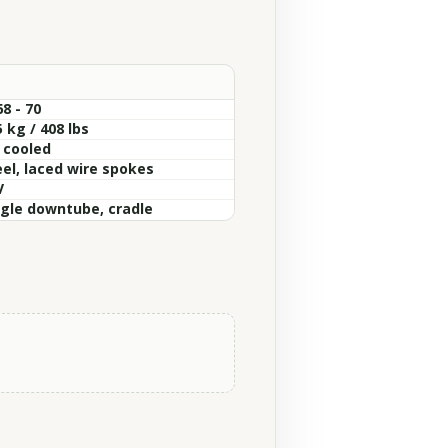
8 - 70
 kg / 408 lbs
r cooled
eel, laced wire spokes
V
ngle downtube, cradle