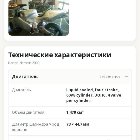
Технические характеристики
Norton Nemesis 2000
Двигатель
7 параметров
Двигатель
Liquid cooled, four stroke,
60V8 cylinder, DOHC, 4 valve
per cylinder.
Объём двигателя
1 479 см³
Диаметр цилиндра × ход
73 × 44,7 мм
поршня