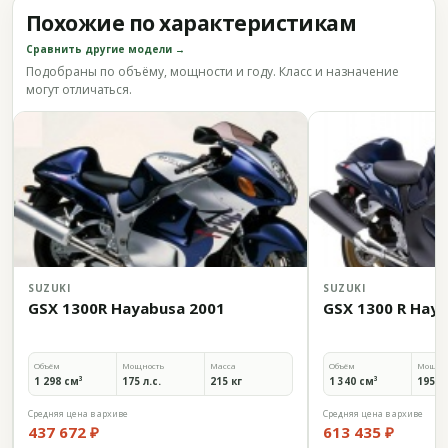
Похожие по характеристикам
Сравнить другие модели →
Подобраны по объёму, мощности и году. Класс и назначение
могут отличаться.
SUZUKI
SUZUKI
GSX 1300R Hayabusa 2001
GSX 1300 R Hay
Объём
Мощность
Масса
Объём
Мощно
1 298 см³
175 л.с.
215 кг
1 340 см³
195,7 
Средняя цена в архиве
Средняя цена в архиве
437 672 ₽
613 435 ₽