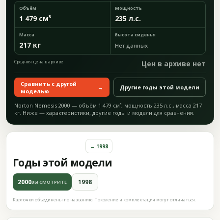
Объём
Мощность
1 479 см³
235 л.с.
Масса
Высота сиденья
217 кг
Нет данных
Средняя цена в архиве
Цен в архиве нет
Сравнить с другой
→
Другие годы этой модели
моделью
Norton Nemesis 2000 — объём 1 479 см³, мощность 235 л.с., масса 217
кг. Ниже — характеристики, другие годы и модели для сравнения.
← 1998
Годы этой модели
2000
1998
ВЫ СМОТРИТЕ
Карточки объединены по названию. Поколение и комплектация могут отличаться.