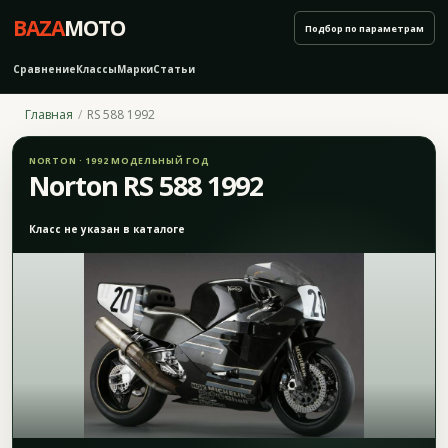
BAZA
MOTO
Подбор по параметрам
Сравнение
Классы
Марки
Статьи
Главная
RS 588 1992
NORTON · 1992 МОДЕЛЬНЫЙ ГОД
Norton RS 588 1992
Класс не указан в каталоге