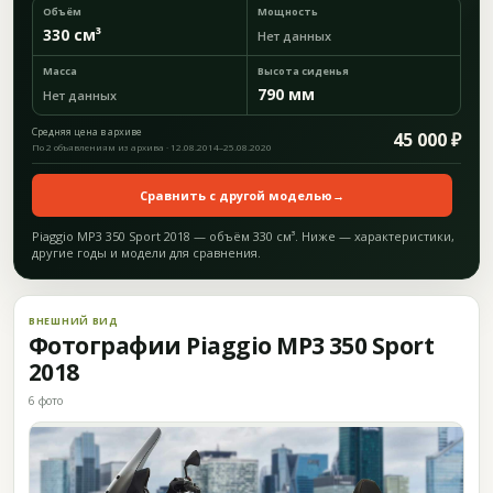
Объём
Мощность
330 см³
Нет данных
Масса
Высота сиденья
790 мм
Нет данных
Средняя цена в архиве
45 000 ₽
По 2 объявлениям из архива · 12.08.2014–25.08.2020
Сравнить с другой моделью
→
Piaggio MP3 350 Sport 2018 — объём 330 см³. Ниже — характеристики,
другие годы и модели для сравнения.
ВНЕШНИЙ ВИД
Фотографии Piaggio MP3 350 Sport
2018
6 фото