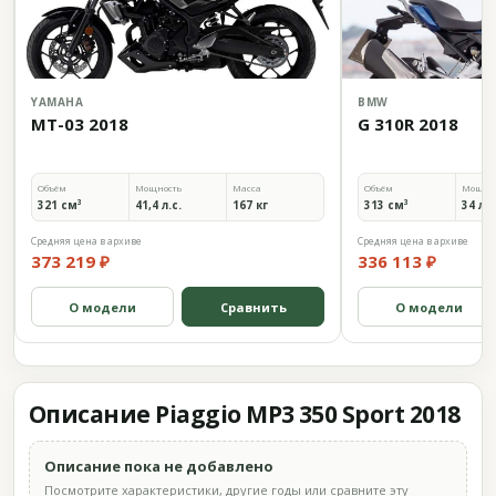
YAMAHA
BMW
MT-03 2018
G 310R 2018
Объём
Мощность
Масса
Объём
Мощно
321 см³
41,4 л.с.
167 кг
313 см³
34 л.с
Средняя цена в архиве
Средняя цена в архиве
373 219 ₽
336 113 ₽
О модели
Сравнить
О модели
Описание Piaggio MP3 350 Sport 2018
Описание пока не добавлено
Посмотрите характеристики, другие годы или сравните эту