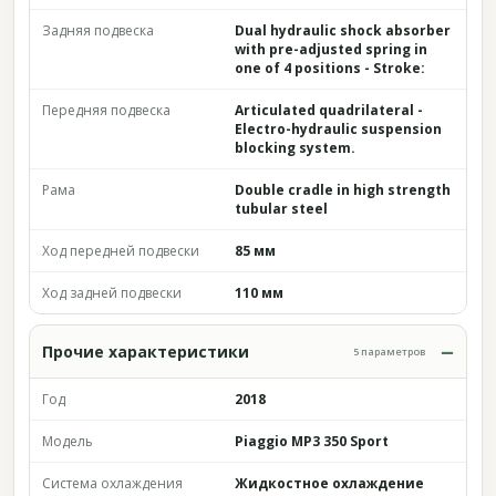
Задняя подвеска
Dual hydraulic shock absorber
with pre-adjusted spring in
one of 4 positions - Stroke:
Передняя подвеска
Articulated quadrilateral -
Electro-hydraulic suspension
blocking system.
Рама
Double cradle in high strength
tubular steel
Ход передней подвески
85 мм
Ход задней подвески
110 мм
Прочие характеристики
5 параметров
Год
2018
Модель
Piaggio MP3 350 Sport
Система охлаждения
Жидкостное охлаждение