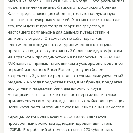
Мотоцикл Racer RC300-GY8K XVR 2026 года — это флагманская
модель в линейке эндуро-байков от российского бренда
Racer, представляющая собой тщательно продуманную
эволюцию популярных моделей. Этот мотоцикл создан для
тех, кто ищет не просто транспортное средство, а
настоящего компаньона для дальних путешествий и
активного отдыха. Он сочетает в себе черты как
классического эндуро, так и туристического мотоцикла,
предлагая водителю уникальный баланс между комфортом
на асфальте и проходимостью на бездорожье. RC300-GY8K
XVR является прямым наследником и усовершенствованной
версией известного Racer Panther, получив более
современный дизайн и ряд важных технических улучшений.
Модель 2026 года продолжает традиции бренда, предлагая
доступный и надежный байк для широкого круга
мотоциклистов — от тех, кто делает первые шаги в мире
приключенческого туризма, до опытных райдеров, ценящих
неприхотливость и отличное соотношение цены и качества.
Сердцем мотоцикла Racer RC300-GY8K XVR является
проверенный временем одноцилиндровый двигатель
170FMN. Его рабочий объем составляет 270 кубических