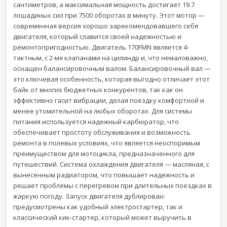
сантиметров, а максимальная мощность достигает 19.7
лошадиных сил при 7500 оборотах в минуту. Этот мотор —
современная версия хорошо зарекомендовавшего себя
двигателя, который славится своей надежностью и
ремонтопригодностью. Двигатель 170FMN является 4-
тактным, с 2-мя клапанами на цилиндр и, что немаловажно,
оснащен балансировочным валом. Балансировочный вал —
это ключевая особенность, которая выгодно отличает этот
байк от многих бюджетных конкурентов, так как он
эффективно гасит вибрации, делая поездку комфортной и
менее утомительной на любых оборотах. Для системы
питания используется надежный карбюратор, что
обеспечивает простоту обслуживания и возможность
ремонта в полевых условиях, что является неоспоримым
преимуществом для мотоцикла, предназначенного для
путешествий. Система охлаждения двигателя — масляная, с
вынесенным радиатором, что повышает надежность и
решает проблемы с перегревом при длительных поездках в
жаркую погоду. Запуск двигателя дублирован:
предусмотрены как удобный электростартер, так и
классический кик-стартер, который может выручить в