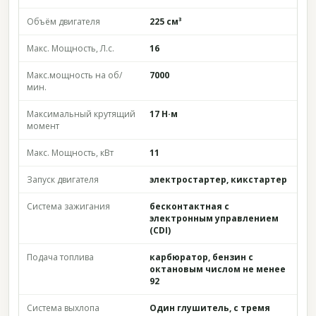
Объём двигателя
225 см³
Макс. Мощность, Л.с.
16
Макс.мощность на об/
7000
мин.
Максимальный крутящий
17 Н·м
момент
Макс. Мощность, кВт
11
Запуск двигателя
электростартер, кикстартер
Система зажигания
бесконтактная с
электронным управлением
(CDI)
Подача топлива
карбюратор, бензин с
октановым числом не менее
92
Система выхлопа
Один глушитель, с тремя