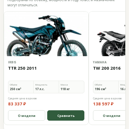
могут отличаться.
IRBIS
YAMAHA
TTR 250 2011
TW 200 2016
Объём
Мощность
Масса
Объём
Мощно
250 см³
17 л.с.
118 кг
196 см³
16 л.с
Средняя цена в архиве
Средняя цена в архиве
83 337 ₽
138 597 ₽
О модели
Сравнить
О модели