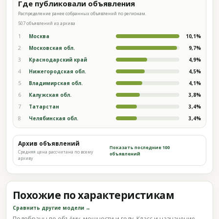
Где публиковали объявления
Распределение ранее собранных объявлений по регионам.
507 объявлений из архива
1
Москва
10,1%
2
Московская обл.
9,7%
3
Краснодарский край
4,9%
4
Нижегородская обл.
4,5%
5
Владимирская обл.
4,1%
6
Калужская обл.
3,8%
7
Татарстан
3,4%
8
Челябинская обл.
3,4%
Архив объявлений
Показать последние 100
Средняя цена рассчитана по всему
объявлений
архиву
Похожие по характеристикам
Сравнить другие модели →
Подобраны по объёму, мощности и году. Класс и назначение