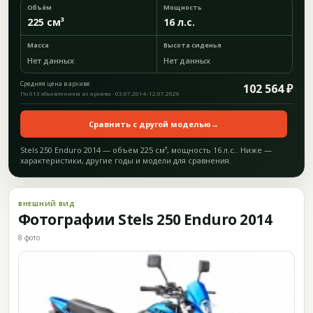
Объём
Мощность
225 см³
16 л.с.
Масса
Высота сиденья
Нет данных
Нет данных
Средняя цена в архиве
102 564 ₽
По 613 объявлениям из архива · 03.07.2014–12.07.2026
Сравнить с другой моделью
→
Stels 250 Enduro 2014 — объём 225 см³, мощность 16 л.с.. Ниже —
характеристики, другие годы и модели для сравнения.
ВНЕШНИЙ ВИД
Фотографии Stels 250 Enduro 2014
8 фото