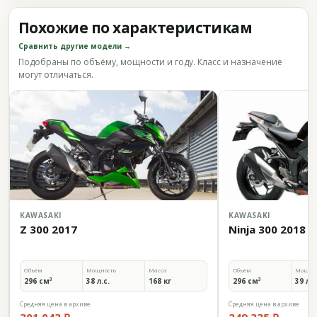
Похожие по характеристикам
Сравнить другие модели →
Подобраны по объёму, мощности и году. Класс и назначение
могут отличаться.
KAWASAKI
KAWASAKI
Z 300 2017
Ninja 300 2018
Объём
Мощность
Масса
Объём
Мощно
296 см³
38 л.с.
168 кг
296 см³
39 л.с
Средняя цена в архиве
Средняя цена в архиве