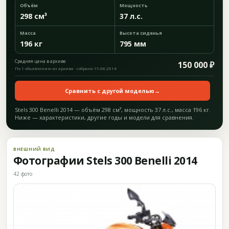
Объём
Мощность
298 см³
37 л.с.
Масса
Высота сиденья
196 кг
795 мм
Средняя цена в архиве
150 000 ₽
По 1 объявлению из архива · собрано 15.08.2014
Сравнить с другой моделью
→
Stels 300 Benelli 2014 — объём 298 см³, мощность 37 л.с., масса 196 кг.
Ниже — характеристики, другие годы и модели для сравнения.
ВНЕШНИЙ ВИД
Фотографии Stels 300 Benelli 2014
42 фото