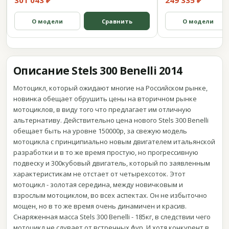
301 043 ₽
249 335 ₽
О модели
Сравнить
О модели
Описание Stels 300 Benelli 2014
Мотоцикл, который ожидают многие на Российском рынке,
новинка обещает обрушить цены на вторичном рынке
мотоциклов, в виду того что предлагает им отличную
альтернативу. Действительно цена нового Stels 300 Benelli
обещает быть на уровне 150000р, за свежую модель
мотоцикла с принципиально новым двигателем итальянской
разработки и в то же время простую, но прогрессивную
подвеску и 300кубовый двигатель, который по заявленным
характеристикам не отстает от четырехсоток. Этот
мотоцикл - золотая середина, между новичковым и
взрослым мотоциклом, во всех аспектах. Он не избыточно
мощен, но в то же время очень динамичен и красив.
Снаряженная масса Stels 300 Benelli - 185кг, в следствии чего
мотоцикл не сдувает от встречных фур. И хотя конкурент в