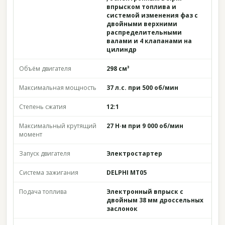
впрыском топлива и
системой изменения фаз с
двойными верхними
распределительными
валами и 4 клапанами на
цилиндр
Объём двигателя
298 см³
Максимальная мощность
37 л.с. при 500 об/мин
Степень сжатия
12:1
Максимальный крутящий
27 Н·м при 9 000 об/мин
момент
Запуск двигателя
Электростартер
Система зажигания
DELPHI MT05
Подача топлива
Электронный впрыск с
двойным 38 мм дроссельных
заслонок