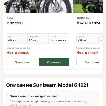
BMW
SUNBEAM
R 32 1923
Model 9 1924
Объём
Мощность
Масса
Объём
Мощно
494 см³
8,5 л.с.
Нет данных
493 см³
Нет 
Средняя цена в архиве
Средняя цена в архиве
Нет данных
Нет данных
О модели
Сравнить
О модели
Описание Sunbeam Model 6 1921
Описание пока не добавлено
Посмотрите характеристики, другие годы или сравните эту
модель с другой.