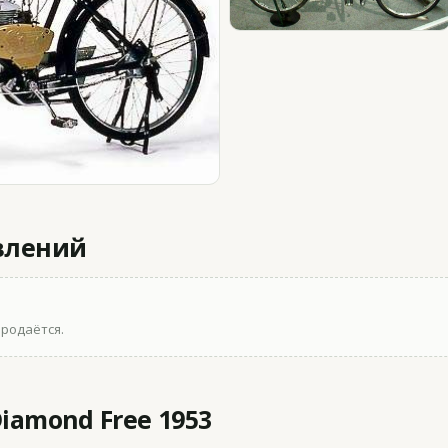
влений
продаётся.
iamond Free 1953