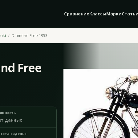
Сравнение
Классы
Марки
Стать
uki
Diamond Free 1953
nd Free
ощность
ет данных
сота сиденья