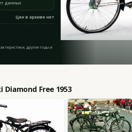
ет данных
Цен в архиве нет
рактеристики, другие годы и
 Diamond Free 1953