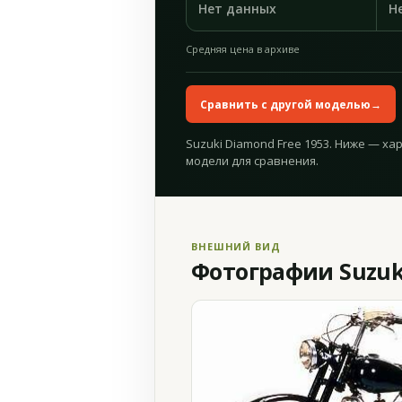
Нет данных
Н
Средняя цена в архиве
Сравнить с другой моделью
→
Suzuki Diamond Free 1953. Ниже — ха
модели для сравнения.
ВНЕШНИЙ ВИД
Фотографии Suzuki