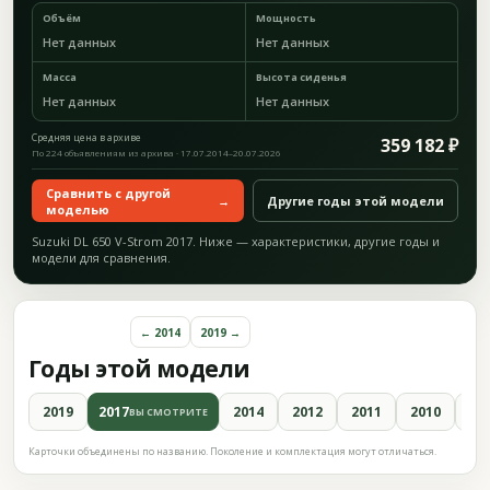
Объём
Мощность
Нет данных
Нет данных
Масса
Высота сиденья
Нет данных
Нет данных
Средняя цена в архиве
359 182 ₽
По 224 объявлениям из архива · 17.07.2014–20.07.2026
Сравнить с другой
→
Другие годы этой модели
моделью
Suzuki DL 650 V-Strom 2017. Ниже — характеристики, другие годы и
модели для сравнения.
← 2014
2019 →
Годы этой модели
2019
2017
2014
2012
2011
2010
20
ВЫ СМОТРИТЕ
Карточки объединены по названию. Поколение и комплектация могут отличаться.