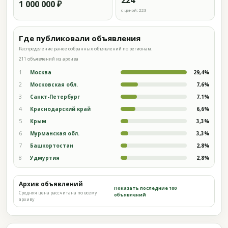
224
1 000 000 ₽
с ценой: 223
Где публиковали объявления
Распределение ранее собранных объявлений по регионам.
211 объявлений из архива
1
Москва
29,4%
2
Московская обл.
7,6%
3
Санкт-Петербург
7,1%
4
Краснодарский край
6,6%
5
Крым
3,3%
6
Мурманская обл.
3,3%
7
Башкортостан
2,8%
8
Удмуртия
2,8%
Архив объявлений
Показать последние 100
Средняя цена рассчитана по всему
объявлений
архиву