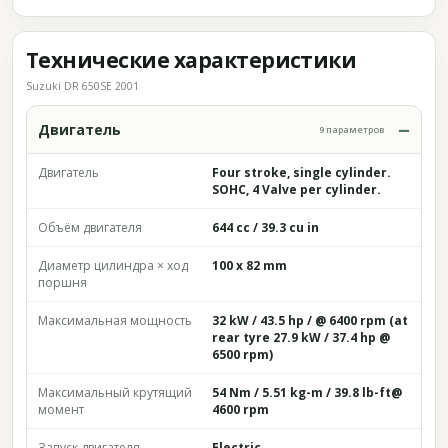
Технические характеристики
Suzuki DR 650SE 2001
Двигатель
9 параметров
Двигатель
Four stroke, single cylinder.
SOHC, 4 Valve per cylinder.
Объём двигателя
644 cc / 39.3 cu in
Диаметр цилиндра × ход
100 x 82 mm
поршня
Максимальная мощность
32 kW / 43.5 hp / @ 6400 rpm (at
rear tyre 27.9 kW / 37.4 hp @
6500 rpm)
Максимальный крутящий
54 Nm / 5.51 kg-m / 39.8 lb-ft@
момент
4600 rpm
Запуск двигателя
Electric