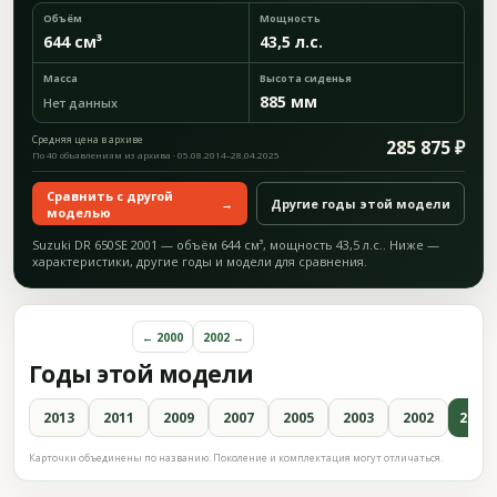
Объём
Мощность
644 см³
43,5 л.с.
Масса
Высота сиденья
885 мм
Нет данных
Средняя цена в архиве
285 875 ₽
По 40 объявлениям из архива · 05.08.2014–28.04.2025
Сравнить с другой
→
Другие годы этой модели
моделью
Suzuki DR 650SE 2001 — объём 644 см³, мощность 43,5 л.с.. Ниже —
характеристики, другие годы и модели для сравнения.
← 2000
2002 →
Годы этой модели
2013
2011
2009
2007
2005
2003
2002
2001
Карточки объединены по названию. Поколение и комплектация могут отличаться.