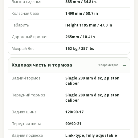
Высота сиденья
885 mm / 34.8 in.
Колёсная база
1490 mm / 58.7 in
Габариты
Height 1195 mm / 47.0 in
Дорожный просвет
265mm / 10.4 in
Мокрый Вес
162 kg / 357 lbs
Ходовая часть и тормоза
9 параметров
Задний тормоз
Single 230 mm disc, 2 piston
caliper
Передний тормоз
Single 280 mm disc, 2 piston
caliper
Задняя шина
120/90-17
Передняя шина
90/90-21
Задняя подвеска
Link-type, fully adjustable