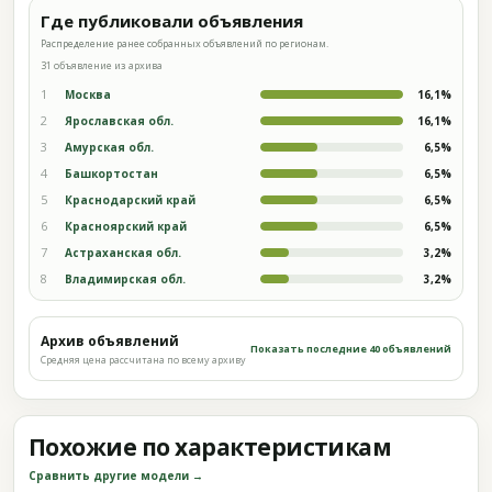
Где публиковали объявления
Распределение ранее собранных объявлений по регионам.
31 объявление из архива
1
Москва
16,1%
2
Ярославская обл.
16,1%
3
Амурская обл.
6,5%
4
Башкортостан
6,5%
5
Краснодарский край
6,5%
6
Красноярский край
6,5%
7
Астраханская обл.
3,2%
8
Владимирская обл.
3,2%
Архив объявлений
Показать последние 40 объявлений
Средняя цена рассчитана по всему архиву
Похожие по характеристикам
Сравнить другие модели →