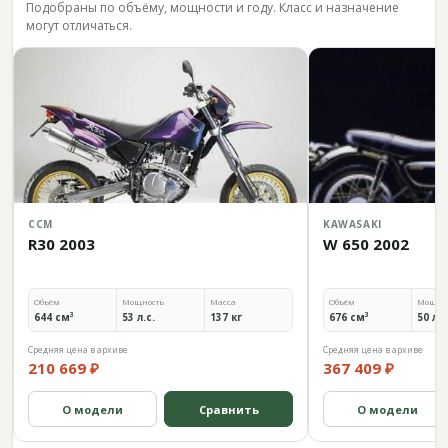
Подобраны по объёму, мощности и году. Класс и назначение
могут отличаться.
CCM
KAWASAKI
R30 2003
W 650 2002
Объём
Мощность
Масса
Объём
Мощно
644 см³
53 л.с.
137 кг
676 см³
50 л.с
Средняя цена в архиве
Средняя цена в архиве
210 669 ₽
367 409 ₽
О модели
Сравнить
О модели