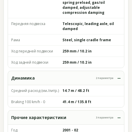
spring preload, gas/oil
damped, adjustable
compression damping
Передняя подвеска
Telescopic, leading axle, oil
damped
Рама
Steel, single cradle frame
Ход передней подвески
259 mm / 10.2 in
Ход задней подвески
259 mm / 10.2 in
Динамика
2 параметра
Средний расход (км./литр.)
14.7 m / 48.2 ft
Braking 100 km/h - 0
41.4 m / 135.8 ft
Прочие характеристики
3 параметра
Год
2001 - 02