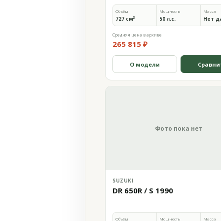
Объём
Мощность
Масса
727 см³
50 л.с.
Нет д
Средняя цена в архиве
265 815 ₽
О модели
Сравни
Фото пока нет
SUZUKI
DR 650R / S 1990
Объём
Мощность
Масса