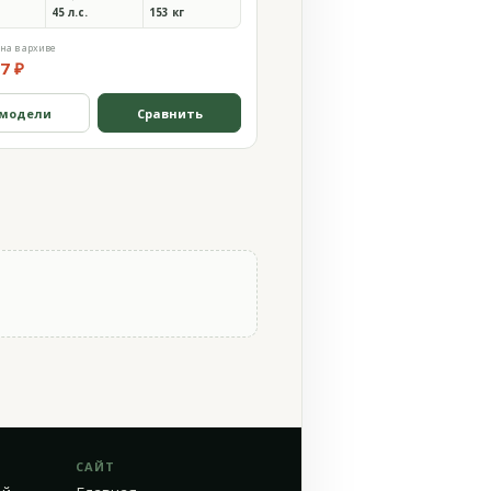
45 л.с.
153 кг
на в архиве
7 ₽
 модели
Сравнить
САЙТ