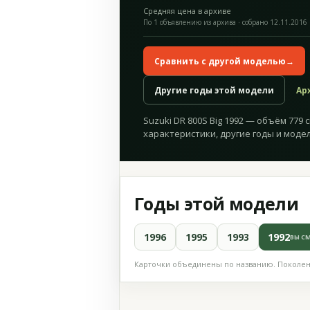
Средняя цена в архиве
По 1 объявлению из архива · собрано 12.11.2016
Сравнить с другой моделью
→
Другие годы этой модели
Ар
Suzuki DR 800S Big 1992 — объём 779 с
характеристики, другие годы и модел
Годы этой модели
1996
1995
1993
1992
ВЫ С
Карточки объединены по названию. Поколени