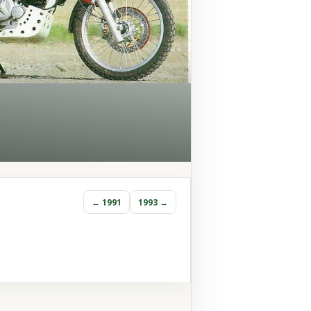
← 1991
1993 →