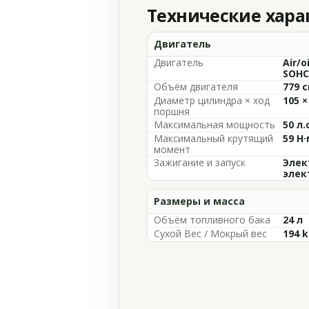
Технические хар
Двигатель
Двигатель
Air/o
SOHC,
Объём двигателя
779 с
Диаметр цилиндра × ход
105 ×
поршня
Максимальная мощность
50 л.
Максимальный крутящий
59 Н·
момент
Зажигание и запуск
Элек
элек
Размеры и масса
Объём топливного бака
24 л
Сухой Вес / Мокрый вес
194 k