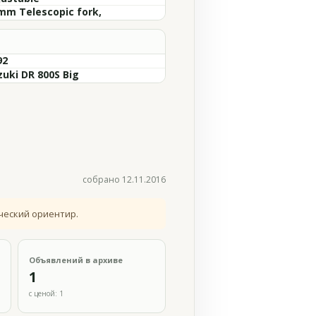
mm Telescopic fork,
92
zuki DR 800S Big
собрано 12.11.2016
ческий ориентир.
Объявлений в архиве
1
с ценой: 1