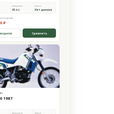
Мощность
Масса
45 л.с.
Нет данных
на в архиве
0 ₽
 модели
Сравнить
KI
50 1987
Мощность
Масса