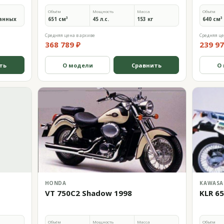
Объём
Мощность
Масса
Объём
анных
651 см³
45 л.с.
153 кг
640 см³
Средняя цена в архиве
Средняя це
368 789 ₽
239 97
ть
О модели
Сравнить
О
HONDA
KAWASA
VT 750C2 Shadow 1998
KLR 6
Объём
Мощность
Масса
Объём