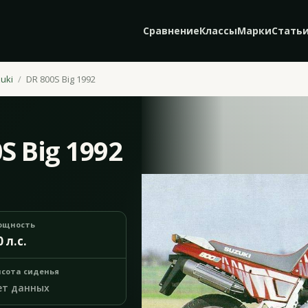
Сравнение
Классы
Марки
Стать
uki
DR 800S Big 1992
S Big 1992
ощность
0 л.с.
сота сиденья
ет данных