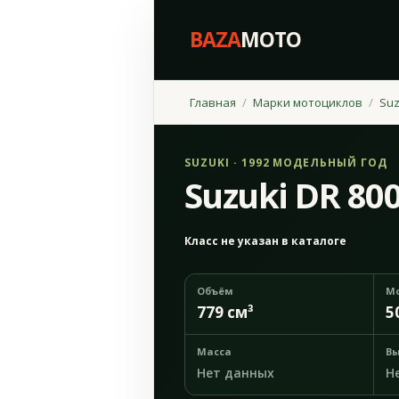
BAZA
MOTO
Главная
Марки мотоциклов
Suz
SUZUKI · 1992 МОДЕЛЬНЫЙ ГОД
Suzuki DR 800
Класс не указан в каталоге
Объём
М
779 см³
5
Масса
Вы
Нет данных
Н