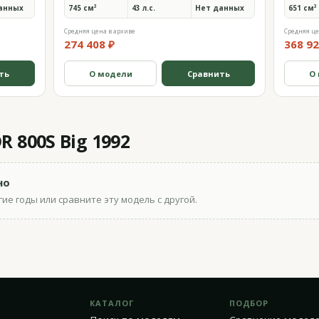
анных
745 см³
43 л.с.
Нет данных
651 см³
Средняя цена в архиве
Средняя це
274 408 ₽
368 92
ть
О модели
Сравнить
О
 800S Big 1992
но
ие годы или сравните эту модель с другой.
КАТАЛОГ
ПОДБОР