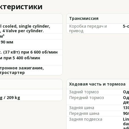
актеристики
Трансмиссия
il cooled, single cylinder,
Коробка передач и
5-
 4 Valve per cylinder.
привод
м³
 90 мм
с. (37 кВт) при 6 600 об/мин
м при 5 400 об/мин
тронное зажигание,
тростартер
Ходовая часть и тормоза
Задний тормоз
Од
g / 209 kg
Передний тормоз
Од
дв
Задняя шина
13
Передняя шина
90
Задняя подвеска
Lin
da
ad