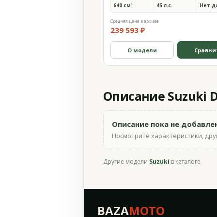
640 см³
45 л.с.
Нет д
Средняя цена в архиве
239 593 ₽
О модели
Сравни
Описание Suzuki DR
Описание пока не добавле
Посмотрите характеристики, друг
Другие модели
Suzuki
в каталоге
BAZA
MOTO