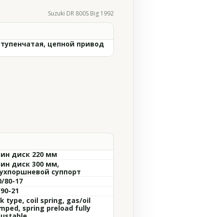
Suzuki DR 800S Big 1992
ступенчатая, цепной привод
ин диск 220 мм
ин диск 300 мм,
ухпоршневой суппорт
0/80-17
/90-21
k type, coil spring, gas/oil
mped, spring preload fully
justable