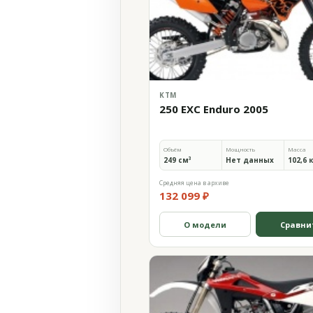
KTM
250 EXC Enduro 2005
Объём
Мощность
Масса
249 см³
Нет данных
102,6 
Средняя цена в архиве
132 099 ₽
О модели
Сравни