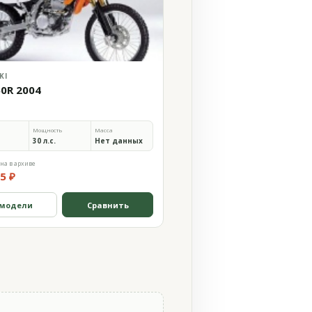
KI
50R 2004
Мощность
Масса
30 л.с.
Нет данных
на в архиве
5 ₽
 модели
Сравнить