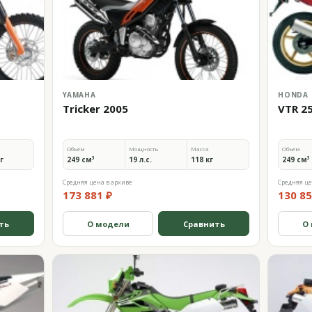
YAMAHA
HONDA
Tricker 2005
VTR 2
Объём
Мощность
Масса
Объём
кг
249 см³
19 л.с.
118 кг
249 см³
Средняя цена в архиве
Средняя це
173 881 ₽
130 85
ть
О модели
Сравнить
О