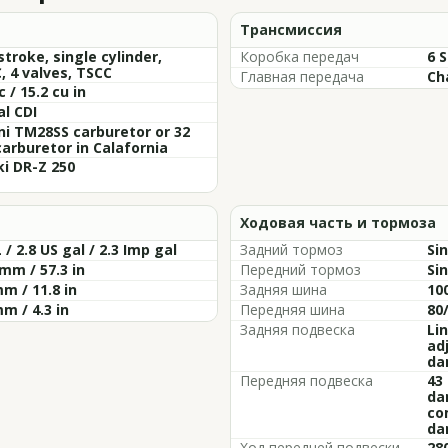
Трансмиссия
stroke, single cylinder,
Коробка передач
6 
 4 valves, TSCC
Главная передача
Ch
c / 15.2 cu in
al CDI
i TM28SS carburetor or 32
rburetor in Calafornia
i DR-Z 250
Ходовая часть и тормоза
L / 2.8 US gal / 2.3 Imp gal
Задний тормоз
Si
mm / 57.3 in
Передний тормоз
Si
m / 11.8 in
Задняя шина
10
m / 4.3 in
Передняя шина
80
Задняя подвеска
Li
ad
da
Передняя подвеска
43
da
co
da
Ход передней подвески
28