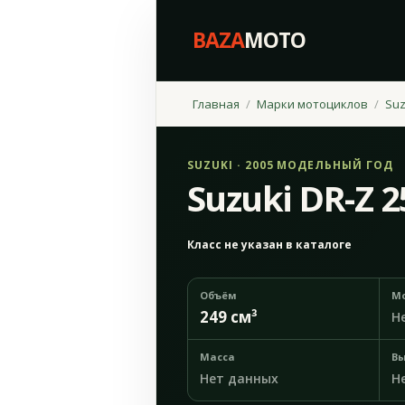
BAZA
MOTO
Главная
Марки мотоциклов
Suz
SUZUKI · 2005 МОДЕЛЬНЫЙ ГОД
Suzuki DR-Z 2
Класс не указан в каталоге
Объём
М
249 см³
Н
Масса
Вы
Нет данных
Н