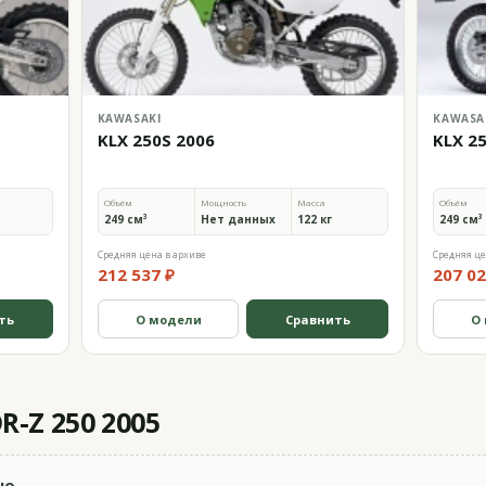
KAWASAKI
KAWASA
KLX 250S 2006
KLX 2
Объём
Мощность
Масса
Объём
249 см³
Нет данных
122 кг
249 см³
Средняя цена в архиве
Средняя це
212 537 ₽
207 02
ть
О модели
Сравнить
О
R-Z 250 2005
но