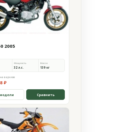
50 2005
Мощность
Масса
32 л.с.
139 кг
на в архиве
8 ₽
 модели
Сравнить