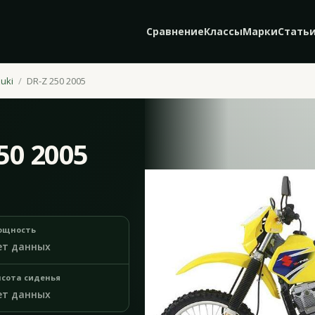
Сравнение
Классы
Марки
Стать
uki
DR-Z 250 2005
50 2005
ощность
ет данных
сота сиденья
ет данных