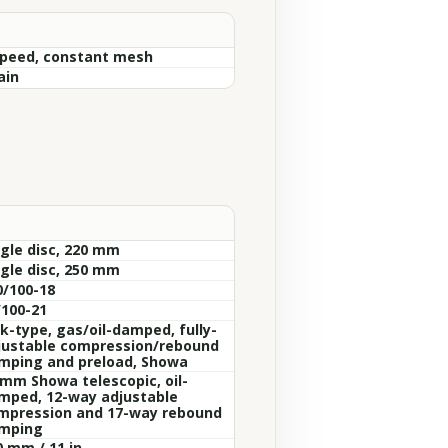
Speed, constant mesh
ain
ngle disc, 220 mm
ngle disc, 250 mm
0/100-18
/100-21
nk-type, gas/oil-damped, fully-
justable compression/rebound
mping and preload, Showa
 mm Showa telescopic, oil-
mped, 12-way adjustable
mpression and 17-way rebound
mping
0 mm / 11 in