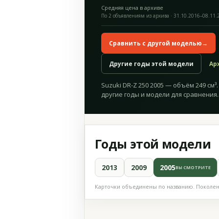
Средняя цена в архиве
По 2 объявлениям из архива · 31.10.2016–08.11.
Сравнить с другой моделью
→
Другие годы этой модели
Ар
Suzuki DR-Z 250 2005 — объём 249 см
другие годы и модели для сравнения.
Годы этой модели
2013
2009
2005
ВЫ СМОТРИТЕ
Карточки объединены по названию. Поколени