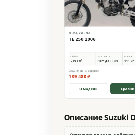
HUSQVARNA
TE 250 2006
Объём
Мощность
Масса
249 см³
Нет данных
111 кг
Средняя цена в архиве
139 488 ₽
О модели
Сравни
Описание Suzuki D
Описание пока не добавле