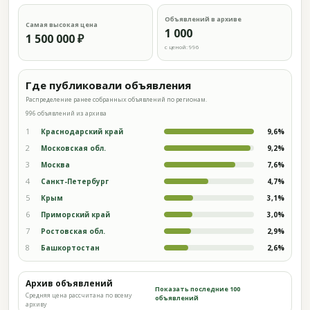
Объявлений в архиве
Самая высокая цена
1 000
1 500 000 ₽
с ценой: 996
Где публиковали объявления
Распределение ранее собранных объявлений по регионам.
996 объявлений из архива
1
Краснодарский край
9,6%
2
Московская обл.
9,2%
3
Москва
7,6%
4
Санкт-Петербург
4,7%
5
Крым
3,1%
6
Приморский край
3,0%
7
Ростовская обл.
2,9%
8
Башкортостан
2,6%
Архив объявлений
Показать последние 100
Средняя цена рассчитана по всему
объявлений
архиву