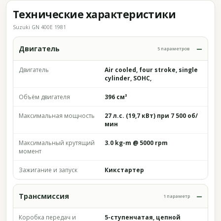
Технические характеристики
Suzuki GN 400E 1981
Двигатель
5 параметров
Двигатель
Air cooled, four stroke, single
cylinder, SOHC,
Объём двигателя
396 см³
Максимальная мощность
27 л.с. (19,7 кВт) при 7 500 об/
мин
Максимальный крутящий
3.0 kg-m @ 5000 rpm
момент
Зажигание и запуск
Кикстартер
Трансмиссия
1 параметр
Коробка передач и
5-ступенчатая, цепной