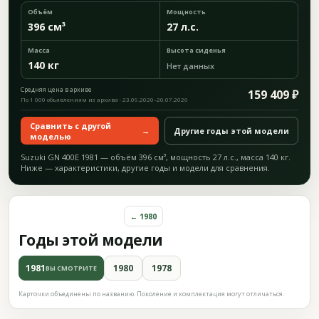
Объём
Мощность
396 см³
27 л.с.
Масса
Высота сиденья
140 кг
Нет данных
Средняя цена в архиве
159 409 ₽
По 1 000 объявлениям из архива · 23.09.2020–20.07.2026
Сравнить с другой
→
Другие годы этой модели
моделью
Suzuki GN 400E 1981 — объём 396 см³, мощность 27 л.с., масса 140 кг.
Ниже — характеристики, другие годы и модели для сравнения.
← 1980
Годы этой модели
1981
1980
1978
ВЫ СМОТРИТЕ
Карточки объединены по названию. Поколение и комплектация могут отличаться.