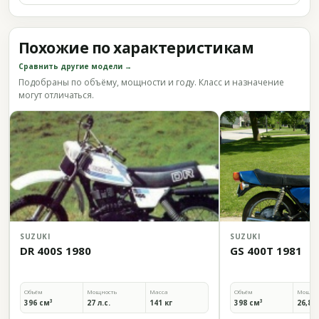
Похожие по характеристикам
Сравнить другие модели →
Подобраны по объёму, мощности и году. Класс и назначение
могут отличаться.
SUZUKI
SUZUKI
DR 400S 1980
GS 400T 1981
Объём
Мощность
Масса
Объём
Мощно
396 см³
27 л.с.
141 кг
398 см³
26,8 л